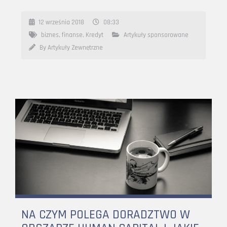
12 września 2018
08:33
biznes
,
finanse
,
Kredyt
Artykuły sponsorowane
By Artykuły Zewnętrzne
NA CZYM POLEGA DORADZTWO W