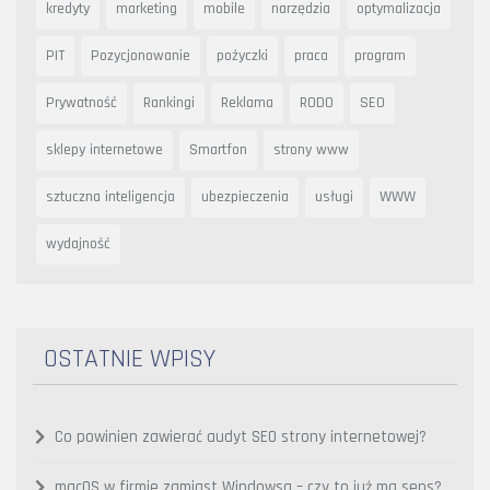
kredyty
marketing
mobile
narzędzia
optymalizacja
PIT
Pozycjonowanie
pożyczki
praca
program
Prywatność
Rankingi
Reklama
RODO
SEO
sklepy internetowe
Smartfon
strony www
sztuczna inteligencja
ubezpieczenia
usługi
WWW
wydajność
OSTATNIE WPISY
Co powinien zawierać audyt SEO strony internetowej?
macOS w firmie zamiast Windowsa – czy to już ma sens?