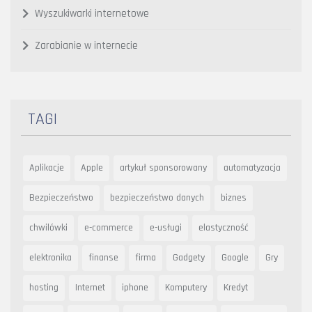
Wyszukiwarki internetowe
Zarabianie w internecie
TAGI
Aplikacje
Apple
artykuł sponsorowany
automatyzacja
Bezpieczeństwo
bezpieczeństwo danych
biznes
chwilówki
e-commerce
e-usługi
elastyczność
elektronika
finanse
firma
Gadgety
Google
Gry
hosting
Internet
iphone
Komputery
Kredyt