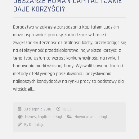
OBSZARZE HUMAN CAPITAL I JAKIE
DAJE KORZYŚCI?
Doradztwo w zakresie zarządzania Kapitałem Ludzkim
może usprawniać procesy zachodzące w firmie i
zwiększać skuteczność działalności kadry, przekładając się
na efektywność przedsiębiorstwa. Największe korzyści z
tego typu usług to wzrost konkurencyjności na rynku i
budowanie marki własnej firmy. Wykwalifikowana kadra i
metody efektywnego poszukiwania i pozyskiwania
najlepszych kandydatów na rynku pracy to podstawy dla
właścicieli…
30 sierpnia 2018
12:05
biznes
,
kapitał
,
usługi
Nowoczesne usługi
By Redakcja