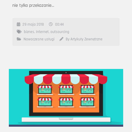
nie tylko przekazanie…
29 maja 2018
00:44
biznes
,
Internet
,
outsourcing
Nowoczesne usługi
By Artykuły Zewnętrzne