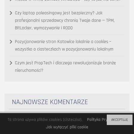
Czy laptop poleasingowy jest bezpieczny? Jak
profesjonalni sprzedawcy chronią Twoje dane — TPM,
BitLocker, wymazywanie i RODO
Pozycjonowanie stron Katowice lokalnie a cookies –
wszystko o ciasteczkach w pozycjonowaniu lokalnym
Czym jest PropTech i dlaczego rewolucjonizuje branżę
nieruchomości?
NAJNOWSZE KOMENTARZE
Ta strona używa plików cookies (cisteczka).
Polityka Prywatności
AKCEPTUJĘ
Bitomat
-
Bitomat Lublin – godziny otwarcia, lokalizacja,
Jak wyłączyć pliki cookie
kwestia prywatności