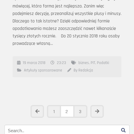
mówiącej, która forma jest najlepsza. Zanim więc
podejmiesz decyzję, przeanalizuj wszystkie plusy i minusy.
Dlaczego to tak istotne? Dzięki odpowiedniej formie
opodatkowania możesz zaoszczędzić nawet kilkanaście
tysięcy złotych rocznie. Do 20 stycznia 2018 roku osoby
prowadzące własną…
19 marca 2018
23:23
biznes
,
PIT
,
Podatki
Artykuły sponsorowane
By Redakcja
1
2
3