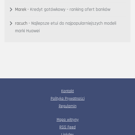
Marek
-
Kredyt gotówkowy – ranking ofert banków
racuch
-
Najlepsze etui do najpopularniejszych modeli
marki Huawei
Kontakt
Polityka Prywatności
Regulamin
Mapa witryny
RSS Feed
Linkdex