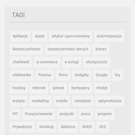
TAGI
Aplikacje
Apple
artykuł sponsorowany
automatyzacja
Bezpieczeństwo
bezpieczeństwo danych
biznes
chwilówki
e-commerce
e-usługi
elastyczność
elektronika
finanse
firma
Gadgety
Google
Gry
hosting
Internet
iphone
Komputery
Kredyt
kredyty
marketing
mobile
narzędzia
optymalizacja
PIT
Pozycjonowanie
pożyczki
praca
program
Prywatność
Rankingi
Reklama
RODO
SEO