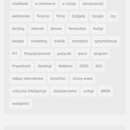
chwilówki
e-commerce
e-usługi
elastyczność
elektronika
finanse
firma
Gadgety
Google
Gry
hosting
Internet
iphone
Komputery
Kredyt
kredyty
marketing
mobile
narzędzia
optymalizacja
PIT
Pozycjonowanie
pożyczki
praca
program
Prywatność
Rankingi
Reklama
RODO
SEO
sklepy internetowe
Smartfon
strony www
sztuczna inteligencja
ubezpieczenia
usługi
WWW
wydajność