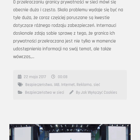
O przekraczaniu granicy prywatności w sieci mówi się
obecnie dużo i często. Skala problemu wydaje się być na
tyle duża, że coraz częściej poruszane są kwestie
dotyczące różnego rodzaju zabezpieczeń. Internauci
doskonale zdają sobie sprawę z tego, że granica ich
prywatności przekraczana jest nie tylko w momencie
udostępnienia informacji na swój temat, ale także
wówczas,…
22 maja 2017
00:08
Bezpieczeństwo
,
IAB
,
Internet
,
Reklama
,
sieć
Bezpieczeństwo w sieci
By Jak Wyłączyć Cookies