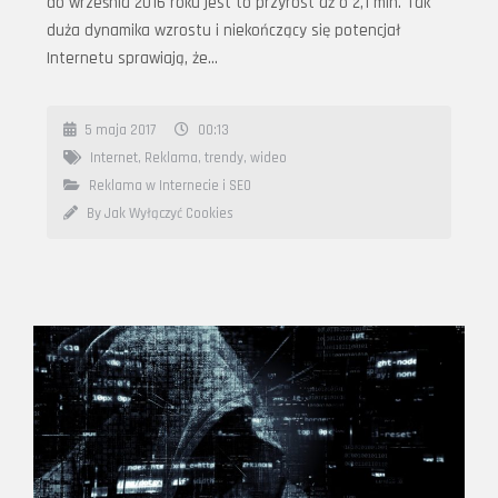
do września 2016 roku jest to przyrost aż o 2,1 mln. Tak
duża dynamika wzrostu i niekończący się potencjał
Internetu sprawiają, że…
5 maja 2017
00:13
Internet
,
Reklama
,
trendy
,
wideo
Reklama w Internecie i SEO
By Jak Wyłączyć Cookies