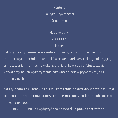
Kontakt
Polityka Prywatności
Regulamin
Mapa witryny
RSS Feed
Linkdex
Udostępniamy darmowe narzędzia ułatwiające wydawcom serwisów
internetowych spełnienie warunków nowej dyrektywy Unijnej nakazującej
umieszczanie informacji o wykorzystaniu plików cookie (ciasteczek).
Zezwalamy na ich wykorzystanie zarówno do celów prywatnych jak i
komercyjnych.
Należy nadmienić jednak, że treści, komentarz do dyrektywy oraz instrukcje
podlegają ochronie praw autorskich i nie ma zgody na ich re-publikację w
innych serwisach.
© 2013-2020 Jak wyłączyć cookie Wszelkie prawa zastrzeżone.