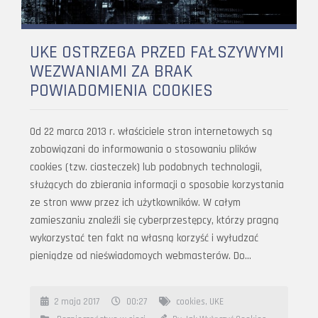
UKE OSTRZEGA PRZED FAŁSZYWYMI
WEZWANIAMI ZA BRAK
POWIADOMIENIA COOKIES
Od 22 marca 2013 r. właściciele stron internetowych są
zobowiązani do informowania o stosowaniu plików
cookies (tzw. ciasteczek) lub podobnych technologii,
służących do zbierania informacji o sposobie korzystania
ze stron www przez ich użytkowników. W całym
zamieszaniu znaleźli się cyberprzestępcy, którzy pragną
wykorzystać ten fakt na własną korzyść i wyłudzać
pieniądze od nieświadomoych webmasterów. Do…
2 maja 2017
00:27
cookies
,
UKE