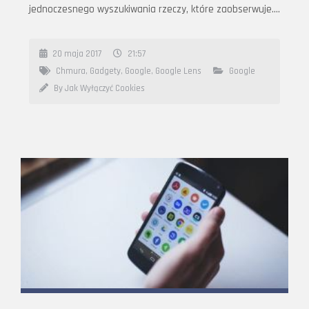
jednoczesnego wyszukiwania rzeczy, które zaobserwuje….
20 maja 2017
21:57
Chmura
,
Gadgety
,
Google
,
Google Lens
Google
By Jak Wyłączyć Cookies