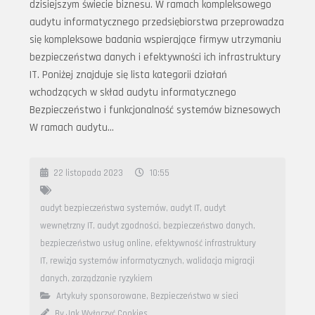
dzisiejszym świecie biznesu. W ramach kompleksowego
audytu informatycznego przedsiębiorstwa przeprowadza
się kompleksowe badania wspierające firmyw utrzymaniu
bezpieczeństwa danych i efektywności ich infrastruktury
IT. Poniżej znajduje się lista kategorii działań
wchodzących w skład audytu informatycznego
Bezpieczeństwo i funkcjonalność systemów biznesowych
W ramach audytu…
22 listopada 2023
10:55
audyt bezpieczeństwa systemów
,
audyt IT
,
audyt
wewnętrzny IT
,
audyt zgodności
,
bezpieczeństwo danych
,
bezpieczeństwo usług online
,
efektywność infrastruktury
IT
,
rewizja systemów informatycznych
,
walidacja migracji
danych
,
zarządzanie ryzykiem
Artykuły sponsorowane
,
Bezpieczeństwo w sieci
By Jak Wyłączyć Cookies