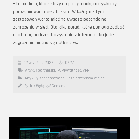
– to medium, które służy do pracy, nauki, rozrywki czy
porozumiewania się z bliskimi. W każdym z tych
zastosowań warto mieć na uwadze potencjalne
zagrożenia w sieci. Oto kilka porad, które pomogą zadbać
o ochronę podczas korzystania z internetu. Na jakie
zagrożenia można się natknąć w…
22 września 2022
07:27
Artykuł partnerski
,
IP
,
Prywatność
,
VPN
Artykuły sponsorowane
,
Bezpieczeństwo w sieci
By Jak Wyłączyć Cookies