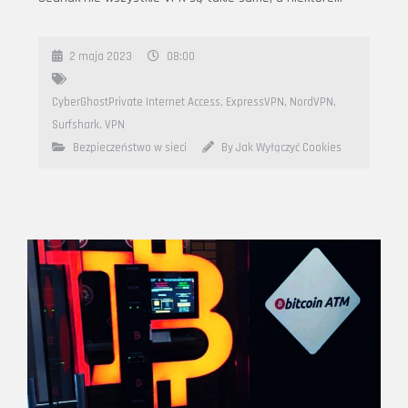
2 maja 2023
08:00
CyberGhostPrivate Internet Access
,
ExpressVPN
,
NordVPN
,
Surfshark
,
VPN
Bezpieczeństwo w sieci
By Jak Wyłączyć Cookies