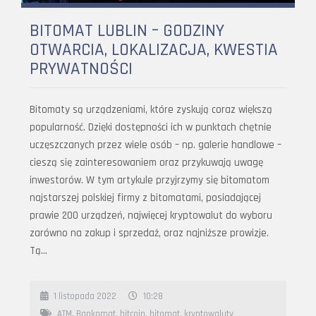
BITOMAT LUBLIN – GODZINY
OTWARCIA, LOKALIZACJA, KWESTIA
PRYWATNOŚCI
Bitomaty są urządzeniami, które zyskują coraz większą
popularność. Dzięki dostępności ich w punktach chętnie
uczęszczanych przez wiele osób – np. galerie handlowe –
cieszą się zainteresowaniem oraz przykuwają uwagę
inwestorów. W tym artykule przyjrzymy się bitomatom
najstarszej polskiej firmy z bitomatami, posiadającej
prawie 200 urządzeń, najwięcej kryptowalut do wyboru
zarówno na zakup i sprzedaż, oraz najniższe prowizje.
Tą…
1 listopada 2022
10:28
ATM
,
Bankomat
,
bitcoin
,
bitomat
,
kryptowaluty