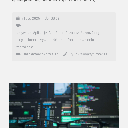
aplikacje kradną dane, śledzą nasze działania,…
7 lipca 2025
09:26
antywirus
,
Aplikacje
,
App Store
,
Bezpieczeństwo
,
Google
Play
,
ochrona
,
Prywatność
,
Smartfon
,
uprawnienia
,
zagrożenia
Bezpieczeństwo w sieci
By Jak Wyłączyć Cookies