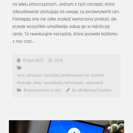
na wielu płaszczyznach. Jednym z tych narzędzi, które
zdecydowanie zasługują na uwagę, są porównywarki cen.
Pomagają one nie tylko znaleźć wymarzony produkt, ale
przede wszystkim umożliwiają zakup go w najniższej
cenie. To rewolucyjne narzędzie, które pozwala każdemu
z nas stać…
13 lipca 2023
20:16
cena
,
cyfryzacja
,
narzędzia
,
porównywarki cen
,
produkt
,
Recenzje
,
sklep
,
specyfikacja
,
technologia
,
użytkownik
Bezpieczeństwo w sieci
By Jak Wyłączyć Cookies