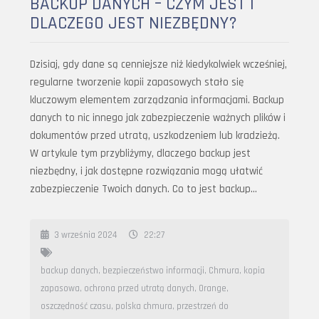
BACKUP DANYCH – CZYM JEST I
DLACZEGO JEST NIEZBĘDNY?
Dzisiaj, gdy dane są cenniejsze niż kiedykolwiek wcześniej,
regularne tworzenie kopii zapasowych stało się
kluczowym elementem zarządzania informacjami. Backup
danych to nic innego jak zabezpieczenie ważnych plików i
dokumentów przed utratą, uszkodzeniem lub kradzieżą.
W artykule tym przybliżymy, dlaczego backup jest
niezbędny, i jak dostępne rozwiązania mogą ułatwić
zabezpieczenie Twoich danych. Co to jest backup…
3 września 2024
22:27
backup danych
,
bezpieczeństwo informacji
,
Chmura
,
kopia
zapasowa
,
ochrona przed utratą danych
,
Orange
,
oszczędność czasu
,
polska chmura
,
przestrzeń do