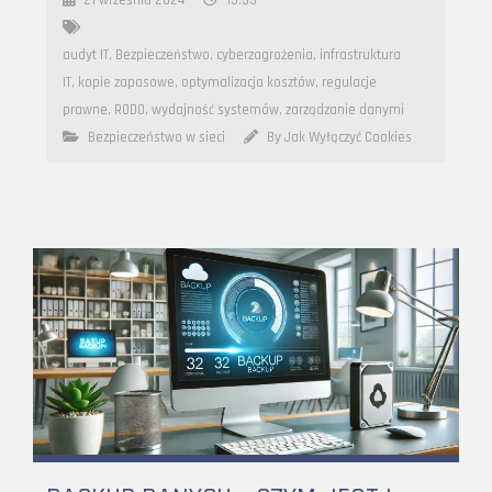
audyt IT
,
Bezpieczeństwo
,
cyberzagrożenia
,
infrastruktura
IT
,
kopie zapasowe
,
optymalizacja kosztów
,
regulacje
prawne
,
RODO
,
wydajność systemów
,
zarządzanie danymi
Bezpieczeństwo w sieci
By Jak Wyłączyć Cookies