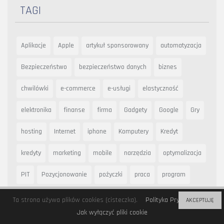
TAGI
Aplikacje
Apple
artykuł sponsorowany
automatyzacja
Bezpieczeństwo
bezpieczeństwo danych
biznes
chwilówki
e-commerce
e-usługi
elastyczność
elektronika
finanse
firma
Gadgety
Google
Gry
hosting
Internet
iphone
Komputery
Kredyt
kredyty
marketing
mobile
narzędzia
optymalizacja
PIT
Pozycjonowanie
pożyczki
praca
program
Prywatność
Rankingi
Reklama
RODO
SEO
Ta strona używa plików cookies (cisteczka).
Polityka Prywatności
AKCEPTUJĘ
Jak wyłączyć pliki cookie
sklepy internetowe
Smartfon
strony www