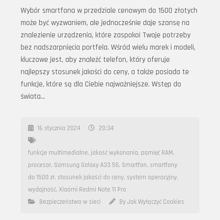
Wybór smartfona w przedziale cenowym do 1500 złotych
może być wyzwaniem, ale jednocześnie daje szansę na
znalezienie urządzenia, które zaspokoi Twoje potrzeby
bez nadszarpnięcia portfela. Wśród wielu marek i modeli,
kluczowe jest, aby znaleźć telefon, który oferuje
najlepszy stosunek jakości do ceny, a także posiada te
funkcje, które są dla Ciebie najważniejsze. Wstęp do
świata…
16 stycznia 2024
20:34
funkcje multimedialne
,
jakość wykonania
,
pamięć RAM
,
procesor
,
Samsung Galaxy A33 5G
,
Smartfon
,
smartfony
do 1500 zł
,
stosunek jakości do ceny
,
system operacyjny
,
wydajność
,
Xiaomi Redmi Note 11 Pro
Bezpieczeństwo w sieci
By Jak Wyłączyć Cookies