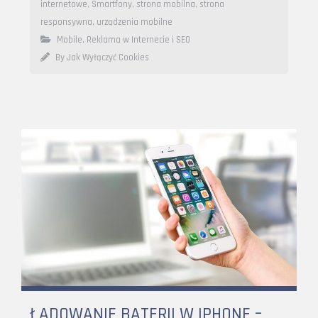
internetowe
,
Smartfony
,
strona mobilna
,
strona
responsywna
,
urządzenia mobilne
Mobile
,
Reklama w Internecie i SEO
By Jak Wyłączyć Cookies
ŁADOWANIE BATERII W IPHONE –