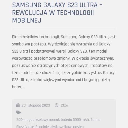
SAMSUNG GALAXY S23 ULTRA –
REWOLUCJA W TECHNOLOGII
MOBILNEJ
Dla miłośników technologii, Samsung Galaxy S23 Ultra jest
symbolem postępu. Wyróżniając się wyraźnie od Galaxy
S22 Ultra i podstawowej wersji Galaxy S23, ten model
wprowadza przełomowe zmiany. W okresie świątecznym,
poszukiwanie atrakcyjnych ofert cenowych i rabatów na
ten model może okazać się szczególnie korzystne. Galaxy
S23 Ultra, z lekko większymi wymiarami i bogatą paletą
barw,…
23 listopada 2023
21:57
200-megapikselowy aparat
,
bateria 5000 mAh
,
Gorilla
Glass Victus 2
,
opinie użytkowników
,
postęp