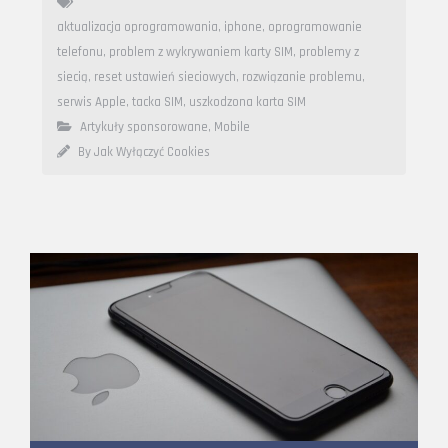
aktualizacja oprogramowania
,
iphone
,
oprogramowanie
telefonu
,
problem z wykrywaniem karty SIM
,
problemy z
siecią
,
reset ustawień sieciowych
,
rozwiązanie problemu
,
serwis Apple
,
tacka SIM
,
uszkodzona karta SIM
Artykuły sponsorowane
,
Mobile
By Jak Wyłączyć Cookies