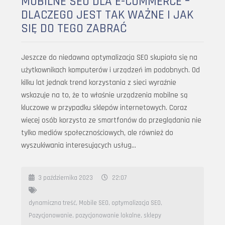
MOBILNE SEO DLA E-COMMERCE –
DLACZEGO JEST TAK WAŻNE I JAK
SIĘ DO TEGO ZABRAĆ
Jeszcze do niedawna optymalizacja SEO skupiała się na
użytkownikach komputerów i urządzeń im podobnych. Od
kilku lat jednak trend korzystania z sieci wyraźnie
wskazuje na to, że to właśnie urządzenia mobilne są
kluczowe w przypadku sklepów internetowych. Coraz
więcej osób korzysta ze smartfonów do przeglądania nie
tylko mediów społecznościowych, ale również do
wyszukiwania interesujących usług…
3 października 2023
22:07
dynamiczna treść
,
Mobile SEO
,
optymalizacja SEO
,
Pozycjonowanie
,
pozycjonowanie lokalne
,
sklepy