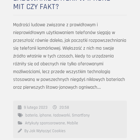
MIT CZY FAKT?
Mądrości ludowe związane z prawidłowym i
nieprawidłowym użytkowaniem telefonów sięgają w
przeszłość równie daleko, jak początki rozpowszechniania
się telefonii komórkowej. Większość z nich ma swoje
źródło właśnie w tych czasach, kiedy to urządzenia
różniły się od obecnych nie tylko oferowanymi
możliwościami, lecz przede wszystkim technologią
stosowaną w powszechnych niegdyś niklowych bateriach
oraz pierwszych litowo-jonowych ogniwach….
9 lutego 2023
20:58
bateria
,
iphone
,
ładowarki
,
Smartfony
Artykuły sponsorowane
,
Mobile
By Jak Wyłączyć Cookies