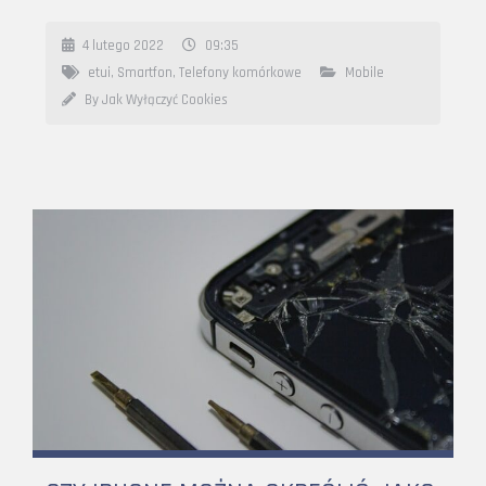
4 lutego 2022
09:35
etui
,
Smartfon
,
Telefony komórkowe
Mobile
By Jak Wyłączyć Cookies