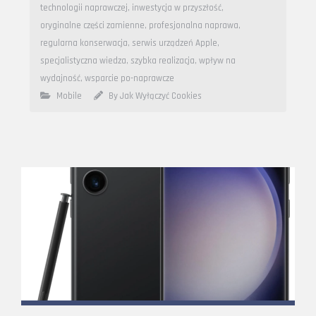
technologii naprawczej
,
inwestycja w przyszłość
,
oryginalne części zamienne
,
profesjonalna naprawa
,
regularna konserwacja
,
serwis urządzeń Apple
,
specjalistyczna wiedza
,
szybka realizacja
,
wpływ na
wydajność
,
wsparcie po-naprawcze
Mobile
By Jak Wyłączyć Cookies