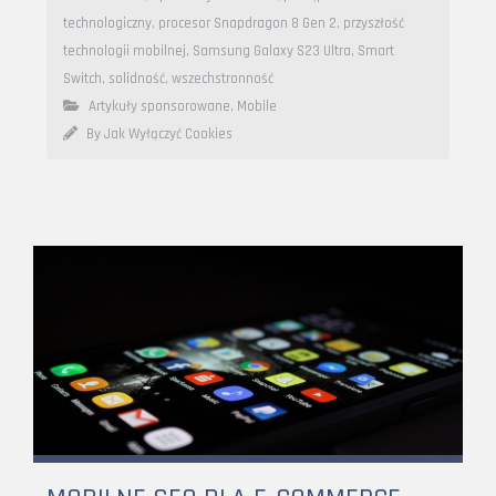
technologiczny
,
procesor Snapdragon 8 Gen 2
,
przyszłość
technologii mobilnej
,
Samsung Galaxy S23 Ultra
,
Smart
Switch
,
solidność
,
wszechstronność
Artykuły sponsorowane
,
Mobile
By Jak Wyłączyć Cookies