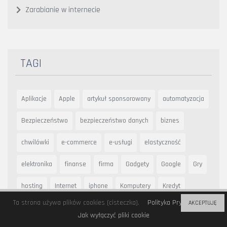
Zarabianie w internecie
TAGI
Aplikacje
Apple
artykuł sponsorowany
automatyzacja
Bezpieczeństwo
bezpieczeństwo danych
biznes
chwilówki
e-commerce
e-usługi
elastyczność
elektronika
finanse
firma
Gadgety
Google
Gry
hosting
Internet
iphone
Komputery
Kredyt
Ta strona używa plików cookies (cisteczka).
Polityka Prywatności
AKCEPTUJĘ
kredyty
marketing
mobile
narzędzia
optymalizacja
Jak wyłączyć pliki cookie