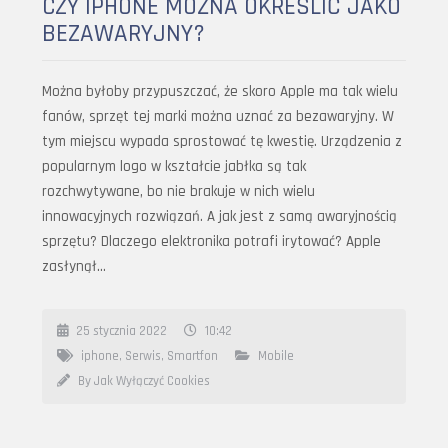
CZY IPHONE MOŻNA OKREŚLIĆ JAKO
BEZAWARYJNY?
Można byłoby przypuszczać, że skoro Apple ma tak wielu
fanów, sprzęt tej marki można uznać za bezawaryjny. W
tym miejscu wypada sprostować tę kwestię. Urządzenia z
popularnym logo w kształcie jabłka są tak
rozchwytywane, bo nie brakuje w nich wielu
innowacyjnych rozwiązań. A jak jest z samą awaryjnością
sprzętu? Dlaczego elektronika potrafi irytować? Apple
zasłynął…
25 stycznia 2022
10:42
iphone
,
Serwis
,
Smartfon
Mobile
By Jak Wyłączyć Cookies