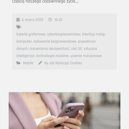
częścią naszego codziennego życia….
6 marca 2025
15:32
baterie grafenowe
,
cyberbezpieczeństwo
,
interfejs mózg-
komputer
,
ładowanie bezprzewodowe
,
prywatność
danych
,
rozszerzona rzeczywistość
,
sieć 5G
,
sztuczna
inteligencja
,
technologie mobilne
,
uczenie maszynowe
Mobile
By Jak Wyłączyć Cookies