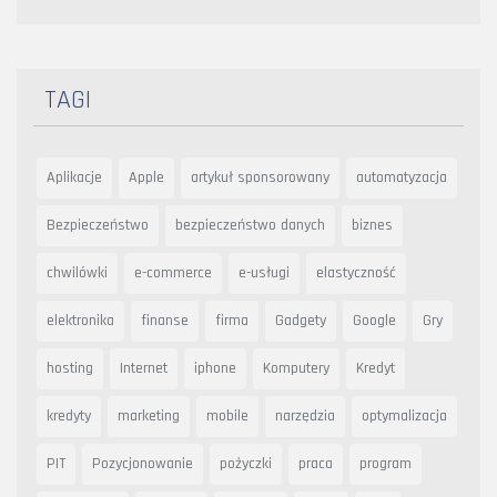
TAGI
Aplikacje
Apple
artykuł sponsorowany
automatyzacja
Bezpieczeństwo
bezpieczeństwo danych
biznes
chwilówki
e-commerce
e-usługi
elastyczność
elektronika
finanse
firma
Gadgety
Google
Gry
hosting
Internet
iphone
Komputery
Kredyt
kredyty
marketing
mobile
narzędzia
optymalizacja
PIT
Pozycjonowanie
pożyczki
praca
program