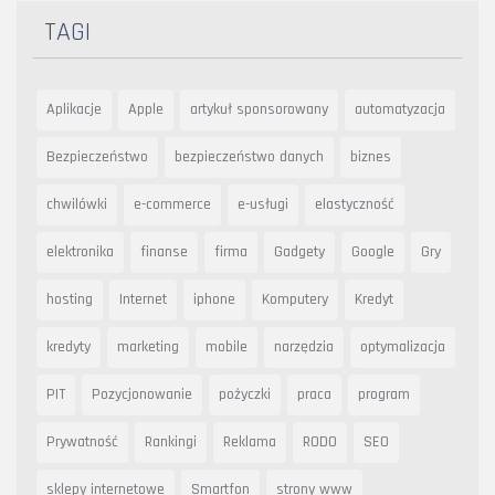
TAGI
Aplikacje
Apple
artykuł sponsorowany
automatyzacja
Bezpieczeństwo
bezpieczeństwo danych
biznes
chwilówki
e-commerce
e-usługi
elastyczność
elektronika
finanse
firma
Gadgety
Google
Gry
hosting
Internet
iphone
Komputery
Kredyt
kredyty
marketing
mobile
narzędzia
optymalizacja
PIT
Pozycjonowanie
pożyczki
praca
program
Prywatność
Rankingi
Reklama
RODO
SEO
sklepy internetowe
Smartfon
strony www