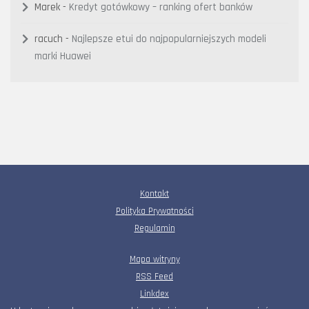
Marek
-
Kredyt gotówkowy – ranking ofert banków
racuch
-
Najlepsze etui do najpopularniejszych modeli
marki Huawei
Kontakt
Polityka Prywatności
Regulamin
Mapa witryny
RSS Feed
Linkdex