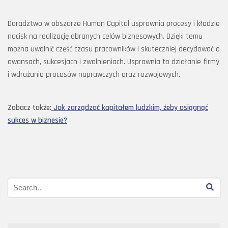
Doradztwo w obszarze Human Capital usprawnia procesy i kładzie
nacisk na realizację obranych celów biznesowych. Dzięki temu
można uwolnić część czasu pracowników i skuteczniej decydować o
awansach, sukcesjach i zwolnieniach. Usprawnia to działanie firmy
i wdrażanie procesów naprawczych oraz rozwojowych.
Zobacz także:
Jak zarządzać kapitałem ludzkim, żeby osiągnąć
sukces w biznesie?