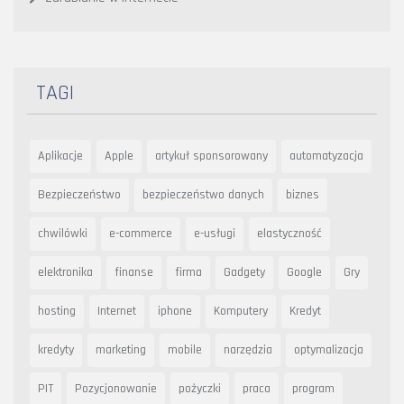
TAGI
Aplikacje
Apple
artykuł sponsorowany
automatyzacja
Bezpieczeństwo
bezpieczeństwo danych
biznes
chwilówki
e-commerce
e-usługi
elastyczność
elektronika
finanse
firma
Gadgety
Google
Gry
hosting
Internet
iphone
Komputery
Kredyt
kredyty
marketing
mobile
narzędzia
optymalizacja
PIT
Pozycjonowanie
pożyczki
praca
program