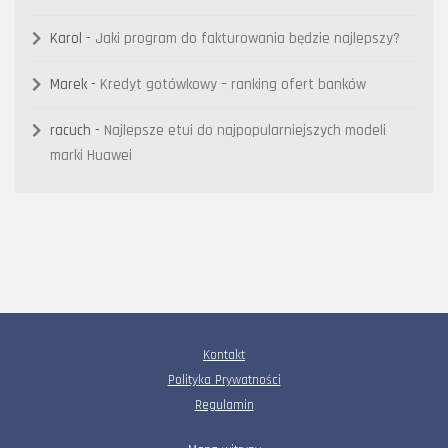
Karol
-
Jaki program do fakturowania będzie najlepszy?
Marek
-
Kredyt gotówkowy – ranking ofert banków
racuch
-
Najlepsze etui do najpopularniejszych modeli
marki Huawei
Kontakt
Polityka Prywatności
Regulamin