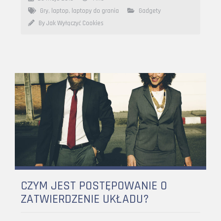
Gry
,
laptop
,
laptopy do grania
Gadgety
By Jak Wyłączyć Cookies
CZYM JEST POSTĘPOWANIE O
ZATWIERDZENIE UKŁADU?