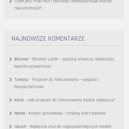
Czym jest PropTech i dlaczego rewolucjonizuje branżę
nieruchomości?
NAJNOWSZE KOMENTARZE
Bitomat
-
Bitomat Lublin – godziny otwarcia, lokalizacja,
kwestia prywatności
Tomasz
-
Program do fakturowania – wygoda i
bezpieczeństwo
Karol
-
Jaki program do fakturowania będzie najlepszy?
Marek
-
Kredyt gotówkowy – ranking ofert banków
racuch
-
Najlepsze etui do najpopularniejszych modeli