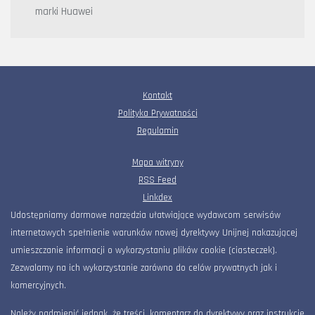
marki Huawei
Kontakt
Polityka Prywatności
Regulamin
Mapa witryny
RSS Feed
Linkdex
Udostępniamy darmowe narzędzia ułatwiające wydawcom serwisów
internetowych spełnienie warunków nowej dyrektywy Unijnej nakazującej
umieszczanie informacji o wykorzystaniu plików cookie (ciasteczek).
Zezwalamy na ich wykorzystanie zarówno do celów prywatnych jak i
komercyjnych.
Należy nadmienić jednak, że treści, komentarz do dyrektywy oraz instrukcje