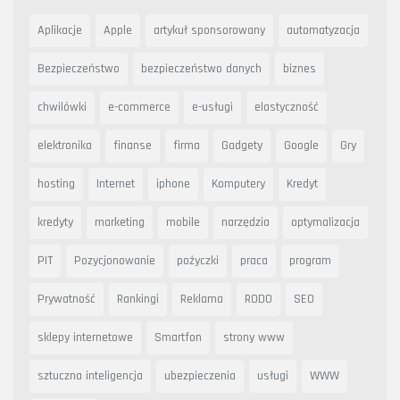
Aplikacje
Apple
artykuł sponsorowany
automatyzacja
Bezpieczeństwo
bezpieczeństwo danych
biznes
chwilówki
e-commerce
e-usługi
elastyczność
elektronika
finanse
firma
Gadgety
Google
Gry
hosting
Internet
iphone
Komputery
Kredyt
kredyty
marketing
mobile
narzędzia
optymalizacja
PIT
Pozycjonowanie
pożyczki
praca
program
Prywatność
Rankingi
Reklama
RODO
SEO
sklepy internetowe
Smartfon
strony www
sztuczna inteligencja
ubezpieczenia
usługi
WWW