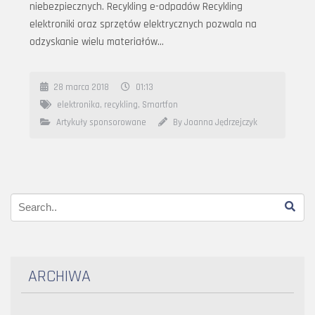
niebezpiecznych. Recykling e-odpadów Recykling
elektroniki oraz sprzętów elektrycznych pozwala na
odzyskanie wielu materiałów…
28 marca 2018
01:13
elektronika
,
recykling
,
Smartfon
Artykuły sponsorowane
By Joanna Jędrzejczyk
ARCHIWA