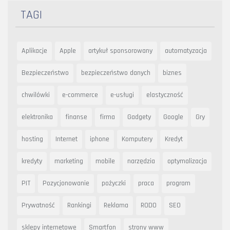
TAGI
Aplikacje
Apple
artykuł sponsorowany
automatyzacja
Bezpieczeństwo
bezpieczeństwo danych
biznes
chwilówki
e-commerce
e-usługi
elastyczność
elektronika
finanse
firma
Gadgety
Google
Gry
hosting
Internet
iphone
Komputery
Kredyt
kredyty
marketing
mobile
narzędzia
optymalizacja
PIT
Pozycjonowanie
pożyczki
praca
program
Prywatność
Rankingi
Reklama
RODO
SEO
sklepy internetowe
Smartfon
strony www