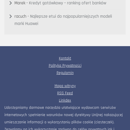
Marek
-
Kredyt gotówkowy – ranking ofert banków
racuch
-
Najlepsze etui do najpopularniejszych modeli
marki Huawei
Kontakt
Polityka Prywatności
Regulamin
Mapa witryny
RSS Feed
Linkdex
Udostępniamy darmowe narzędzia ułatwiające wydawcom serwisów
internetowych spełnienie warunków nowej dyrektywy Unijnej nakazującej
umieszczanie informacji o wykorzystaniu plików cookie (ciasteczek).
Zezwalamy na ich wykorzystanie zarówno do celów prywatnych jak i