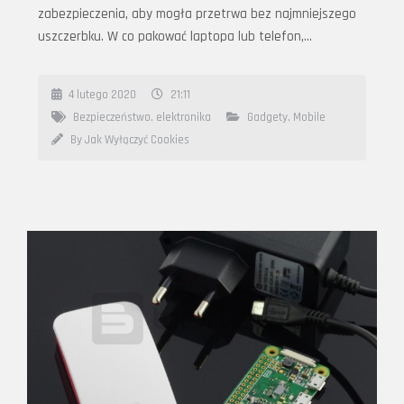
zabezpieczenia, aby mogła przetrwa bez najmniejszego
uszczerbku. W co pakować laptopa lub telefon,…
4 lutego 2020
21:11
Bezpieczeństwo
,
elektronika
Gadgety
,
Mobile
By Jak Wyłączyć Cookies