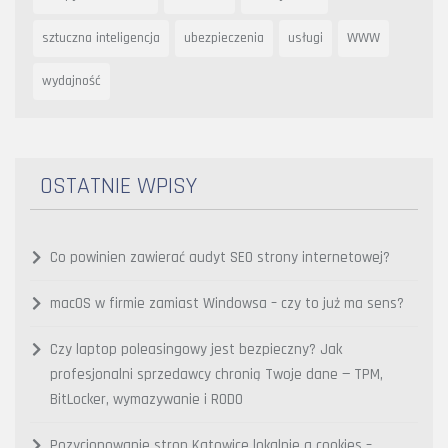
sztuczna inteligencja
ubezpieczenia
usługi
WWW
wydajność
OSTATNIE WPISY
Co powinien zawierać audyt SEO strony internetowej?
macOS w firmie zamiast Windowsa – czy to już ma sens?
Czy laptop poleasingowy jest bezpieczny? Jak
profesjonalni sprzedawcy chronią Twoje dane — TPM,
BitLocker, wymazywanie i RODO
Pozycjonowanie stron Katowice lokalnie a cookies –