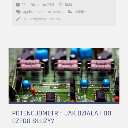
29 października 2021
10:13
Apple
,
elektronika
,
Serwis
Mobile
By Jak Wyłączyć Cookies
POTENCJOMETR – JAK DZIAŁA I DO
CZEGO SŁUŻY?