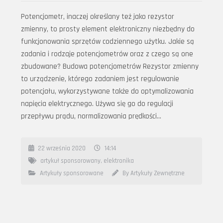
Potencjometr, inaczej określany też jako rezystor
zmienny, to prosty element elektroniczny niezbędny do
funkcjonowania sprzętów codziennego użytku. Jakie są
zadania i rodzaje potencjometrów oraz z czego są one
zbudowane? Budowa potencjometrów Rezystor zmienny
to urządzenie, którego zadaniem jest regulowanie
potencjału, wykorzystywane także do optymalizowania
napięcia elektrycznego. Używa się go do regulacji
przepływu prądu, normalizowania prędkości…
22 września 2020
14:14
artykuł sponsorowany
,
elektronika
Artykuły sponsorowane
By Artykuły Zewnętrzne