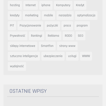
hosting
Internet
iphone
Komputery
Kredyt
kredyty
marketing
mobile
narzędzia
optymalizacja
PIT
Pozycjonowanie
pożyczki
praca
program
Prywatność
Rankingi
Reklama
RODO
SEO
sklepy internetowe
Smartfon
strony www
sztuczna inteligencja
ubezpieczenia
usługi
WWW
wydajność
OSTATNIE WPISY