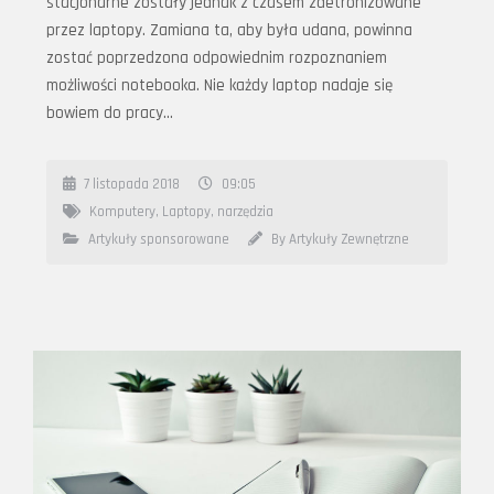
stacjonarne zostały jednak z czasem zdetronizowane
przez laptopy. Zamiana ta, aby była udana, powinna
zostać poprzedzona odpowiednim rozpoznaniem
możliwości notebooka. Nie każdy laptop nadaje się
bowiem do pracy…
7 listopada 2018
09:05
Komputery
,
Laptopy
,
narzędzia
Artykuły sponsorowane
By Artykuły Zewnętrzne