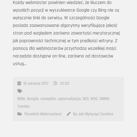
Każdy webmaster powinien wiedzieć, że kluczem do
wysokich pozycji w wyszukiwarce Google czy Bing nie są
wyłącznie linki do serwisu. W szczególności Google
posiada zaawansowane algorytmy weryfikujące jakość
stron pod względem zarówno zawartości merytorycznej
jak poprawności technicznej w tym prędkości witryny. Z
pomocą dla webmasterów przychodzą wszelkiej maści
narzędzia dostępne on-line, zarówno od dostawców
usług…
16 czerwca 2017
22:52
BING
,
Google
,
narzędzia
,
optymalizacja
,
SEO
,
W3C
,
WWW
,
Yandex
Poradnik Webmastera
By Jak Wyłączyć Cookies