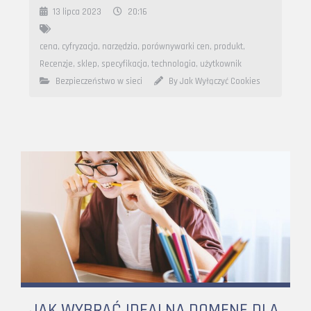
13 lipca 2023
20:16
cena
,
cyfryzacja
,
narzędzia
,
porównywarki cen
,
produkt
,
Recenzje
,
sklep
,
specyfikacja
,
technologia
,
użytkownik
Bezpieczeństwo w sieci
By Jak Wyłączyć Cookies
JAK WYBRAĆ IDEALNĄ DOMENĘ DLA