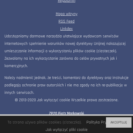
Regulamin
Mapa witryny
RSS Feed
Linkdex
Udostępniamy darmowe narzędzia ułatwiające wydawcom serwisów
internetowych spełnienie warunków nowej dyrektywy Unijnej nakazującej
umieszczanie informacji o wykorzystaniu plików cookie (ciasteczek).
Zezwalamy na ich wykorzystanie zarówno do celów prywatnych jak i
komercyjnych.
Należy nadmienić jednak, że treści, komentarz do dyrektywy oraz instrukcje
podlegają ochronie praw autorskich i nie ma zgody na ich re-publikację w
innych serwisach.
© 2013-2020 Jak wyłączyć cookie Wszelkie prawa zastrzeżone.
ZP20 Piotr Markowski
Al. KEN 36 / 112B, 02-797 Warszawa
office@zp20.pl
733644002
Ta strona używa plików cookies (cisteczka).
Polityka Prywatności
AKCEPTUJĘ
Jak wyłączyć pliki cookie