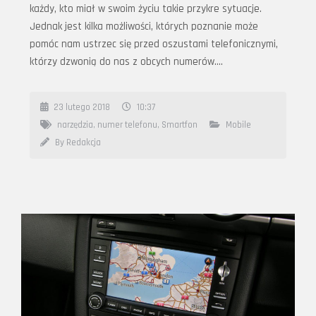
każdy, kto miał w swoim życiu takie przykre sytuacje.
Jednak jest kilka możliwości, których poznanie może
pomóc nam ustrzec się przed oszustami telefonicznymi,
którzy dzwonią do nas z obcych numerów….
23 lutego 2018
10:37
narzędzia
,
numer telefonu
,
Smartfon
Mobile
By Redakcja