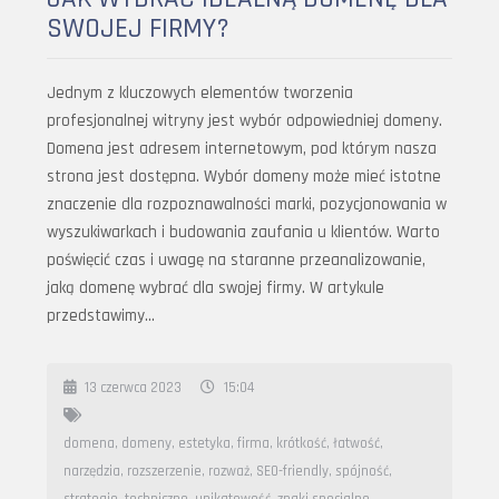
SWOJEJ FIRMY?
Jednym z kluczowych elementów tworzenia
profesjonalnej witryny jest wybór odpowiedniej domeny.
Domena jest adresem internetowym, pod którym nasza
strona jest dostępna. Wybór domeny może mieć istotne
znaczenie dla rozpoznawalności marki, pozycjonowania w
wyszukiwarkach i budowania zaufania u klientów. Warto
poświęcić czas i uwagę na staranne przeanalizowanie,
jaką domenę wybrać dla swojej firmy. W artykule
przedstawimy…
13 czerwca 2023
15:04
domena
,
domeny
,
estetyka
,
firma
,
krótkość
,
łatwość
,
narzędzia
,
rozszerzenie
,
rozważ
,
SEO-friendly
,
spójność
,
strategie
,
techniczne
,
unikatowość
,
znaki specjalne