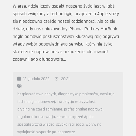
W erze, gdzie każdy aspekt naszego życia jest w jakiś
sposób związany z technologią, urządzenia Apple stały
się nieodzowną częścią naszej codzienności. Ale co się
dzieje, gdy nasz niezawodny iPhone, iPad czy MacBook
nagle odmawia posłuszeństwa? Kluczową rolę odgrywa
wtedy wybór odpowiedniego serwisu, który nie tylko
skutecznie naprawi nasze urządzenie, ale również
zapewni jego długotrwałe…
13 grudnia 2023
20:31
bezpieczeństwo danych
,
diagnostyka problemów
,
ewolucja
technologii naprawczej
,
inwestycja w przyszłość
,
oryginalne części zamienne
,
profesjonalna naprawa
,
regularna konserwacja
,
serwis urządzeń Apple
,
specjalistyczna wiedza
,
szybka realizacja
,
wpływ na
wydajność
,
wsparcie po-naprawcze