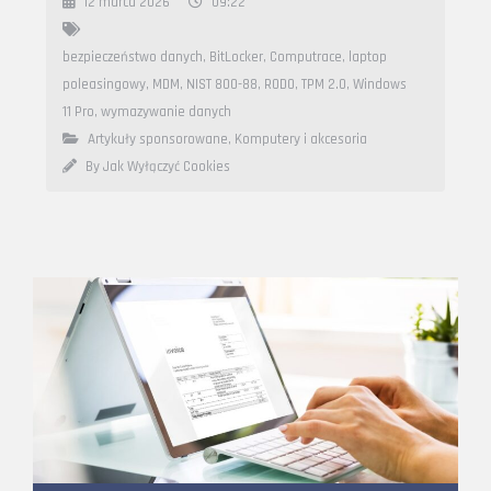
12 marca 2026
09:22
bezpieczeństwo danych
,
BitLocker
,
Computrace
,
laptop
poleasingowy
,
MDM
,
NIST 800-88
,
RODO
,
TPM 2.0
,
Windows
11 Pro
,
wymazywanie danych
Artykuły sponsorowane
,
Komputery i akcesoria
By Jak Wyłączyć Cookies