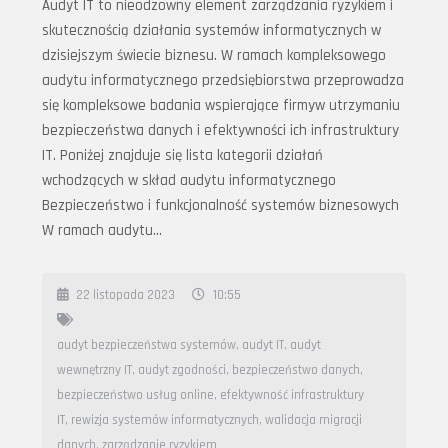
Audyt IT to nieodzowny element zarządzania ryzykiem i
skutecznością działania systemów informatycznych w
dzisiejszym świecie biznesu. W ramach kompleksowego
audytu informatycznego przedsiębiorstwa przeprowadza
się kompleksowe badania wspierające firmyw utrzymaniu
bezpieczeństwa danych i efektywności ich infrastruktury
IT. Poniżej znajduje się lista kategorii działań
wchodzących w skład audytu informatycznego
Bezpieczeństwo i funkcjonalność systemów biznesowych
W ramach audytu…
22 listopada 2023
10:55
audyt bezpieczeństwa systemów
,
audyt IT
,
audyt
wewnętrzny IT
,
audyt zgodności
,
bezpieczeństwo danych
,
bezpieczeństwo usług online
,
efektywność infrastruktury
IT
,
rewizja systemów informatycznych
,
walidacja migracji
danych
,
zarządzanie ryzykiem