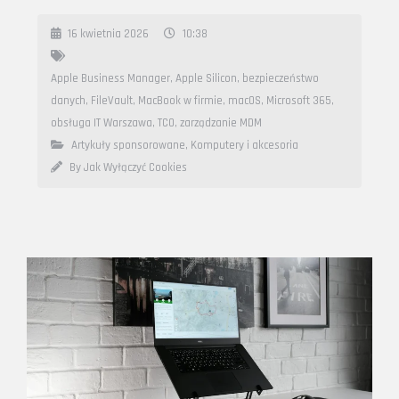
16 kwietnia 2026
10:38
Apple Business Manager
,
Apple Silicon
,
bezpieczeństwo
danych
,
FileVault
,
MacBook w firmie
,
macOS
,
Microsoft 365
,
obsługa IT Warszawa
,
TCO
,
zarządzanie MDM
Artykuły sponsorowane
,
Komputery i akcesoria
By Jak Wyłączyć Cookies