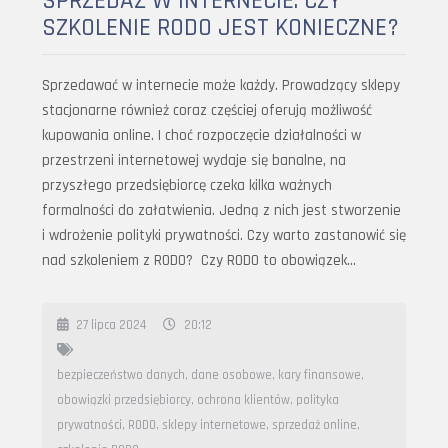
SPRZEDAŻ W INTERNECIE. CZY
SZKOLENIE RODO JEST KONIECZNE?
Sprzedawać w internecie może każdy. Prowadzący sklepy
stacjonarne również coraz częściej oferują możliwość
kupowania online. I choć rozpoczęcie działalności w
przestrzeni internetowej wydaje się banalne, na
przyszłego przedsiębiorcę czeka kilka ważnych
formalności do załatwienia. Jedną z nich jest stworzenie
i wdrożenie polityki prywatności. Czy warto zastanowić się
nad szkoleniem z RODO? Czy RODO to obowiązek…
27 lipca 2024
20:12
bezpieczeństwo danych
,
dane osobowe
,
kary finansowe
,
obowiązki przedsiębiorcy
,
ochrona klientów
,
polityka
prywatności
,
RODO
,
sklepy internetowe
,
sprzedaż online
,