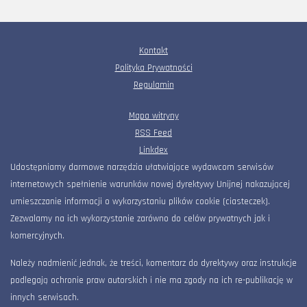
Kontakt
Polityka Prywatności
Regulamin
Mapa witryny
RSS Feed
Linkdex
Udostępniamy darmowe narzędzia ułatwiające wydawcom serwisów
internetowych spełnienie warunków nowej dyrektywy Unijnej nakazującej
umieszczanie informacji o wykorzystaniu plików cookie (ciasteczek).
Zezwalamy na ich wykorzystanie zarówno do celów prywatnych jak i
komercyjnych.
Należy nadmienić jednak, że treści, komentarz do dyrektywy oraz instrukcje
podlegają ochronie praw autorskich i nie ma zgody na ich re-publikację w
innych serwisach.