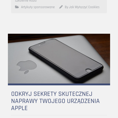
szkolenie RODO
Artykuły sponsorowane
By Jak Wyłączyć Cookies
ODKRYJ SEKRETY SKUTECZNEJ
NAPRAWY TWOJEGO URZĄDZENIA
APPLE