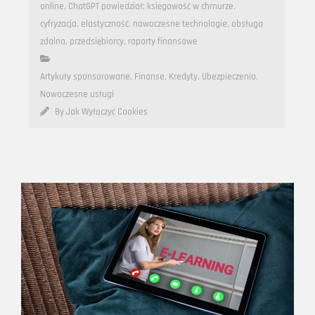
online
,
ChatGPT powiedział: księgowość w chmurze
,
cyfryzacja
,
elastyczność
,
nowoczesne technologie
,
obsługa
zdalna
,
przedsiębiorcy
,
raporty finansowe
Artykuły sponsorowane
,
Finanse, Kredyty, Ubezpieczenia
,
Nowoczesne usługi
By Jak Wyłączyć Cookies