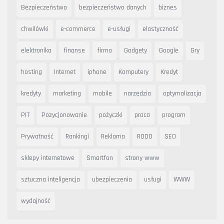
Bezpieczeństwo
bezpieczeństwo danych
biznes
chwilówki
e-commerce
e-usługi
elastyczność
elektronika
finanse
firma
Gadgety
Google
Gry
hosting
Internet
iphone
Komputery
Kredyt
kredyty
marketing
mobile
narzędzia
optymalizacja
PIT
Pozycjonowanie
pożyczki
praca
program
Prywatność
Rankingi
Reklama
RODO
SEO
sklepy internetowe
Smartfon
strony www
sztuczna inteligencja
ubezpieczenia
usługi
WWW
wydajność