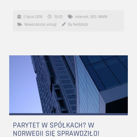
2 lipca 2018
15:02
Internet
,
SEO
,
WWW
Nowoczesne usługi
By Redakcja
PARYTET W SPÓŁKACH? W
NORWEGII SIĘ SPRAWDZIŁO!