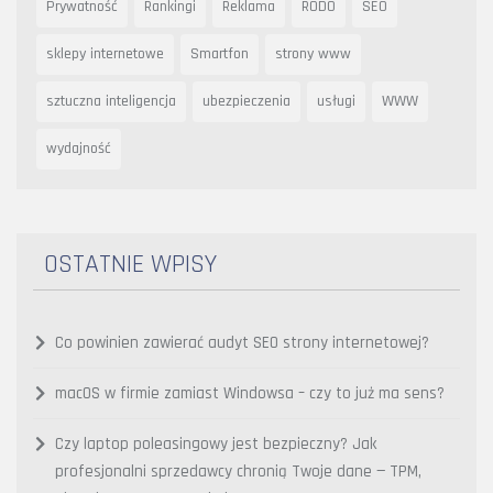
Prywatność
Rankingi
Reklama
RODO
SEO
sklepy internetowe
Smartfon
strony www
sztuczna inteligencja
ubezpieczenia
usługi
WWW
wydajność
OSTATNIE WPISY
Co powinien zawierać audyt SEO strony internetowej?
macOS w firmie zamiast Windowsa – czy to już ma sens?
Czy laptop poleasingowy jest bezpieczny? Jak
profesjonalni sprzedawcy chronią Twoje dane — TPM,