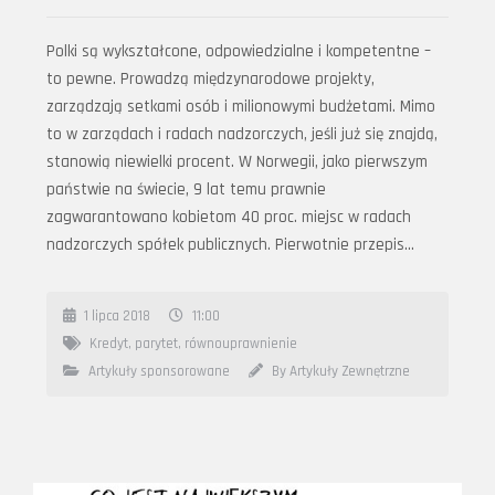
Polki są wykształcone, odpowiedzialne i kompetentne –
to pewne. Prowadzą międzynarodowe projekty,
zarządzają setkami osób i milionowymi budżetami. Mimo
to w zarządach i radach nadzorczych, jeśli już się znajdą,
stanowią niewielki procent. W Norwegii, jako pierwszym
państwie na świecie, 9 lat temu prawnie
zagwarantowano kobietom 40 proc. miejsc w radach
nadzorczych spółek publicznych. Pierwotnie przepis…
1 lipca 2018
11:00
Kredyt
,
parytet
,
równouprawnienie
Artykuły sponsorowane
By Artykuły Zewnętrzne