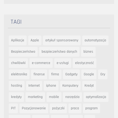
TAGI
Aplikacje
Apple
artykuł sponsorowany
automatyzacja
Bezpieczeństwo
bezpieczeństwo danych
biznes
chwilówki
e-commerce
e-usługi
elastyczność
elektronika
finanse
firma
Gadgety
Google
Gry
hosting
Internet
iphone
Komputery
Kredyt
kredyty
marketing
mobile
narzędzia
optymalizacja
PIT
Pozycjonowanie
pożyczki
praca
program