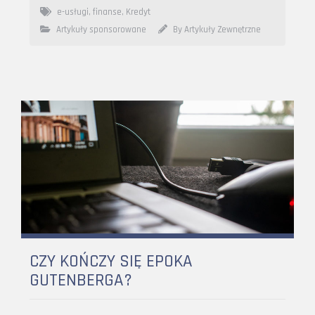
e-usługi
,
finanse
,
Kredyt
Artykuły sponsorowane
By Artykuły Zewnętrzne
CZY KOŃCZY SIĘ EPOKA
GUTENBERGA?