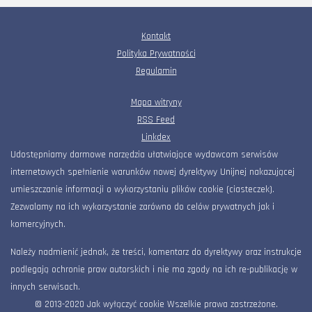
Kontakt
Polityka Prywatności
Regulamin
Mapa witryny
RSS Feed
Linkdex
Udostępniamy darmowe narzędzia ułatwiające wydawcom serwisów
internetowych spełnienie warunków nowej dyrektywy Unijnej nakazującej
umieszczanie informacji o wykorzystaniu plików cookie (ciasteczek).
Zezwalamy na ich wykorzystanie zarówno do celów prywatnych jak i
komercyjnych.
Należy nadmienić jednak, że treści, komentarz do dyrektywy oraz instrukcje
podlegają ochronie praw autorskich i nie ma zgody na ich re-publikację w
innych serwisach.
© 2013-2020 Jak wyłączyć cookie Wszelkie prawa zastrzeżone.