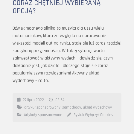
CORAZ CHĘTNIEJ WYBIERANĄ
OPCJĄ?
Dźwięk mocnego silnika to muzyka dla uszu wielu
motomaniaków, która ze względu na opracowanie
większości modeli aut na rynku, staje się już coraz rzadziej
spotykaną przyjemnością. W takiej sytuacji warto
zainwestować w aktywny wydech – dowiedz się, czym
dokładnie jest, jak działa i dlaczego staje się coraz
popularniejszym rozwiązaniem! Aktywny układ
wydechowy – co to…
27 lipca 2022
08:54
artykuł sponsorowany
,
samochody
,
układ wydechowy
Artykuły sponsorowane
By Jak Wyłączyć Cookies