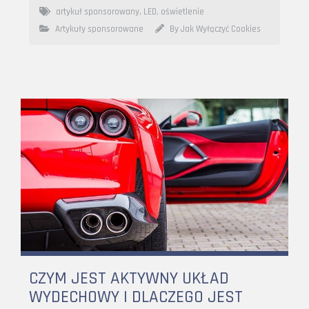
artykuł sponsorowany
,
LED
,
oświetlenie
Artykuły sponsorowane
By Jak Wyłączyć Cookies
CZYM JEST AKTYWNY UKŁAD
WYDECHOWY I DLACZEGO JEST