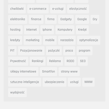
chwilówki
e-commerce
e-usługi
elastyczność
elektronika
finanse
firma
Gadgety
Google
Gry
hosting
Internet
iphone
Komputery
Kredyt
kredyty
marketing
mobile
narzędzia
optymalizacja
PIT
Pozycjonowanie
pożyczki
praca
program
Prywatność
Rankingi
Reklama
RODO
SEO
sklepy internetowe
Smartfon
strony www
sztuczna inteligencja
ubezpieczenia
usługi
WWW
wydajność