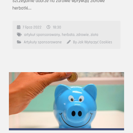
Szczególnie dobrze na zdrowie wpływają ziołowe
herbatki….
7 lipca 2022
18:30
artykuł sponsorowany
,
herbata
,
zdrowie
,
zioła
Artykuły sponsorowane
By Jak Wyłączyć Cookies