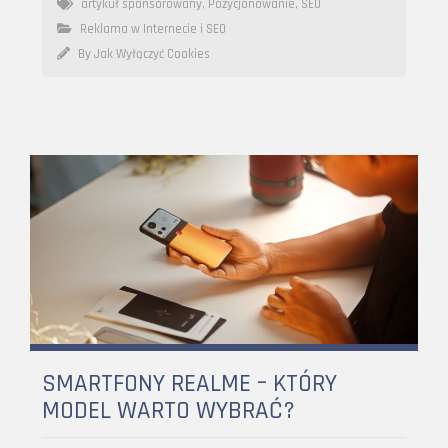
artykuł sponsorowany
,
Pozycjonowanie
,
SEO
Reklama w Internecie i SEO
By Jak Wyłączyć Cookies
SMARTFONY REALME – KTÓRY
MODEL WARTO WYBRAĆ?