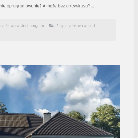
dnie oprogramowanie? A może bez antywirusa? …
czeństwo w sieci
,
program
Bezpieczeństwo w sieci