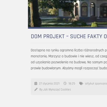
DOM PROJEKT – SUCHE FAKTY O
Dostępna na rynku ogromna liczba różnorodnych p
monotonię. Marzysz o budowie i nie wiesz, od cze
od uzyskania pozwolenia na budowę. Na samym poc
prawie budowlanym. Abyśmy mogli rozpocząć budo
27 stycznia 2021
18:25
artykuł sponsor
By Jak Wyłączyć Cookies