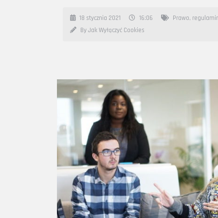
18 stycznia 2021
16:06
Prawo
,
regulami
By Jak Wyłączyć Cookies