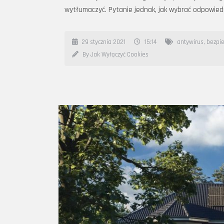
wytłumaczyć. Pytanie jednak, jak wybrać odpowie
29 stycznia 2021
15:14
antywirus
,
bezpie
By Jak Wyłączyć Cookies