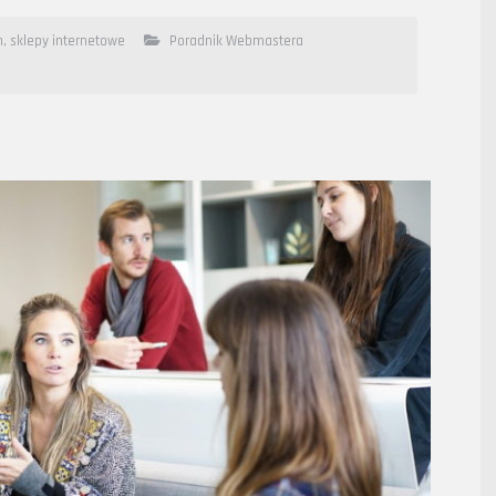
n
,
sklepy internetowe
Poradnik Webmastera