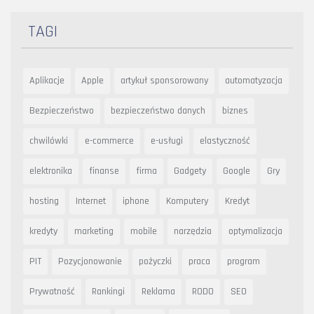
TAGI
Aplikacje
Apple
artykuł sponsorowany
automatyzacja
Bezpieczeństwo
bezpieczeństwo danych
biznes
chwilówki
e-commerce
e-usługi
elastyczność
elektronika
finanse
firma
Gadgety
Google
Gry
hosting
Internet
iphone
Komputery
Kredyt
kredyty
marketing
mobile
narzędzia
optymalizacja
PIT
Pozycjonowanie
pożyczki
praca
program
Prywatność
Rankingi
Reklama
RODO
SEO