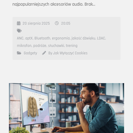
najpopularniejszych akcesoriów audio. Brak…
20 sierpnia 2025
20:05
ANC
,
aptX
,
Bluetooth
,
ergonomia
,
jakość dźwięku
,
LDAC
,
mikrofon
,
podróże
,
słuchawki
,
trening
Gadgety
By Jak Wyłączyć Cookies