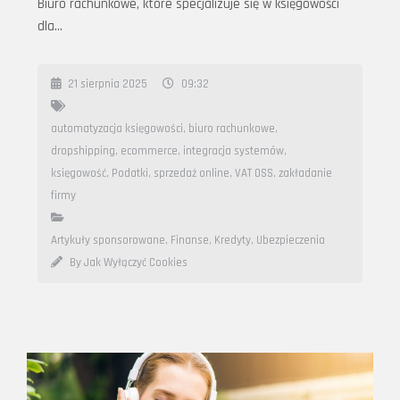
Biuro rachunkowe, które specjalizuje się w księgowości
dla…
21 sierpnia 2025
09:32
automatyzacja księgowości
,
biuro rachunkowe
,
dropshipping
,
ecommerce
,
integracja systemów
,
księgowość
,
Podatki
,
sprzedaż online
,
VAT OSS
,
zakładanie
firmy
Artykuły sponsorowane
,
Finanse, Kredyty, Ubezpieczenia
By Jak Wyłączyć Cookies