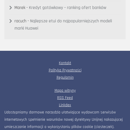
Marek
-
Kredyt gotówkowy – ranking ofert banków
racuch
-
Najlepsze etui do najpopularniejszych modeli
marki Huawei
Kontakt
Polityka Prywatności
Regulamin
Mapa witryny
RSS Feed
Linkdex
Udostępniamy darmowe narzędzia ułatwiające wydawcom serwisów
internetowych spełnienie warunków nowej dyrektywy Unijnej nakazującej
umieszczanie informacji o wykorzystaniu plików cookie (ciasteczek).