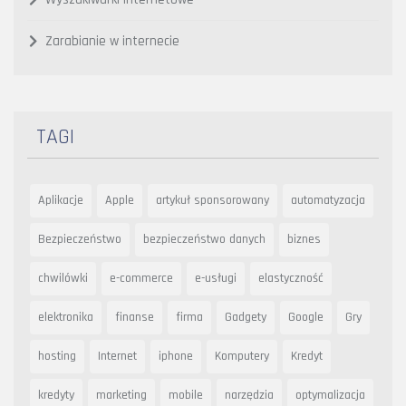
Zarabianie w internecie
TAGI
Aplikacje
Apple
artykuł sponsorowany
automatyzacja
Bezpieczeństwo
bezpieczeństwo danych
biznes
chwilówki
e-commerce
e-usługi
elastyczność
elektronika
finanse
firma
Gadgety
Google
Gry
hosting
Internet
iphone
Komputery
Kredyt
kredyty
marketing
mobile
narzędzia
optymalizacja