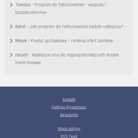
Tomasz
-
Program do fakturowania – wygoda i
bezpieczeństwo
Karol
-
Jaki program do fakturowania będzie najlepszy?
Marek
-
Kredyt gotówkowy – ranking ofert banków
racuch
-
Najlepsze etui do najpopularniejszych modeli
marki Huawei
Kontakt
Polityka Prywatności
Regulamin
Mapa witryny
RSS Feed