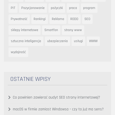
PIT
Pozycjonowanie
pożyczki
praca
program
Prywatność
Rankingi
Reklama
RODO
SEO
sklepy internetowe
Smartfon
strony www
sztuczna inteligencja
ubezpieczenia
usługi
WWW
wydajność
OSTATNIE WPISY
Co powinien zawierać audyt SEO strony internetowej?
macOS w firmie zamiast Windowsa – czy to już ma sens?