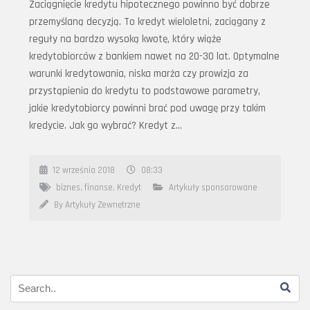
Zaciągnięcie kredytu hipotecznego powinno być dobrze
przemyślaną decyzją. To kredyt wieloletni, zaciągany z
reguły na bardzo wysoką kwotę, który wiąże
kredytobiorców z bankiem nawet na 20-30 lat. Optymalne
warunki kredytowania, niska marża czy prowizja za
przystąpienia do kredytu to podstawowe parametry,
jakie kredytobiorcy powinni brać pod uwagę przy takim
kredycie. Jak go wybrać? Kredyt z…
12 września 2018
08:33
biznes
,
finanse
,
Kredyt
Artykuły sponsorowane
By Artykuły Zewnętrzne