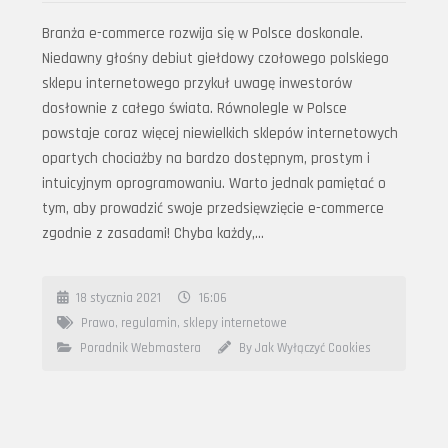
Branża e-commerce rozwija się w Polsce doskonale.
Niedawny głośny debiut giełdowy czołowego polskiego
sklepu internetowego przykuł uwagę inwestorów
dosłownie z całego świata. Równolegle w Polsce
powstaje coraz więcej niewielkich sklepów internetowych
opartych chociażby na bardzo dostępnym, prostym i
intuicyjnym oprogramowaniu. Warto jednak pamiętać o
tym, aby prowadzić swoje przedsięwzięcie e-commerce
zgodnie z zasadami! Chyba każdy,…
18 stycznia 2021
16:06
Prawo
,
regulamin
,
sklepy internetowe
Poradnik Webmastera
By Jak Wyłączyć Cookies