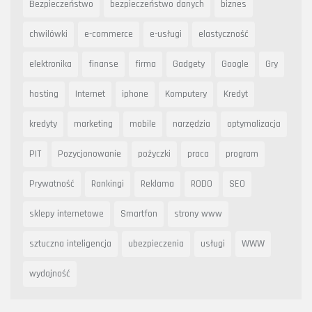
Bezpieczeństwo
bezpieczeństwo danych
biznes
chwilówki
e-commerce
e-usługi
elastyczność
elektronika
finanse
firma
Gadgety
Google
Gry
hosting
Internet
iphone
Komputery
Kredyt
kredyty
marketing
mobile
narzędzia
optymalizacja
PIT
Pozycjonowanie
pożyczki
praca
program
Prywatność
Rankingi
Reklama
RODO
SEO
sklepy internetowe
Smartfon
strony www
sztuczna inteligencja
ubezpieczenia
usługi
WWW
wydajność