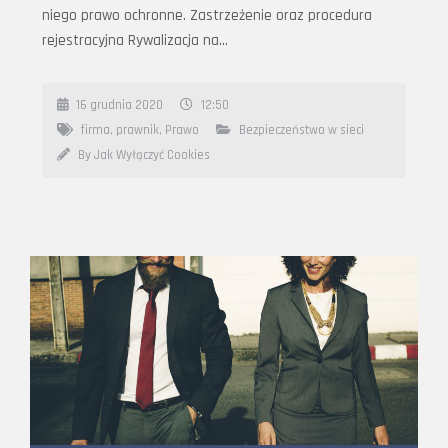
niego prawo ochronne. Zastrzeżenie oraz procedura
rejestracyjna Rywalizacja na…
16 grudnia 2020
12:50
firma
,
prawnik
,
Prawo
Bezpieczeństwo w sieci
By Jak Wyłączyć Cookies