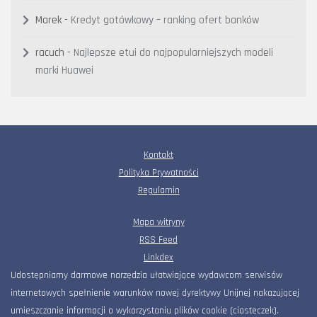
Marek
-
Kredyt gotówkowy – ranking ofert banków
racuch
-
Najlepsze etui do najpopularniejszych modeli
marki Huawei
Kontakt
Polityka Prywatności
Regulamin
Mapa witryny
RSS Feed
Linkdex
Udostępniamy darmowe narzędzia ułatwiające wydawcom serwisów
internetowych spełnienie warunków nowej dyrektywy Unijnej nakazującej
umieszczanie informacji o wykorzystaniu plików cookie (ciasteczek).