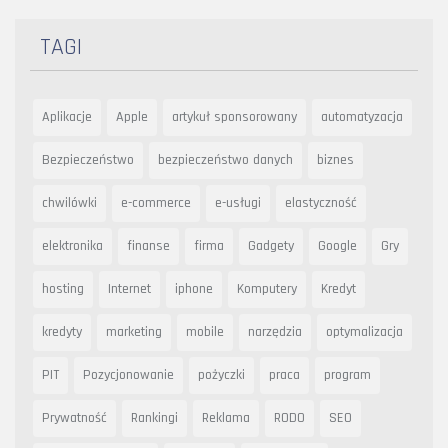
TAGI
Aplikacje
Apple
artykuł sponsorowany
automatyzacja
Bezpieczeństwo
bezpieczeństwo danych
biznes
chwilówki
e-commerce
e-usługi
elastyczność
elektronika
finanse
firma
Gadgety
Google
Gry
hosting
Internet
iphone
Komputery
Kredyt
kredyty
marketing
mobile
narzędzia
optymalizacja
PIT
Pozycjonowanie
pożyczki
praca
program
Prywatność
Rankingi
Reklama
RODO
SEO