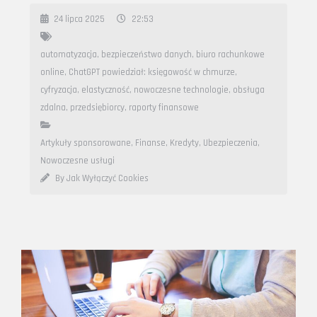
24 lipca 2025
22:53
automatyzacja
,
bezpieczeństwo danych
,
biuro rachunkowe
online
,
ChatGPT powiedział: księgowość w chmurze
,
cyfryzacja
,
elastyczność
,
nowoczesne technologie
,
obsługa
zdalna
,
przedsiębiorcy
,
raporty finansowe
Artykuły sponsorowane
,
Finanse, Kredyty, Ubezpieczenia
,
Nowoczesne usługi
By Jak Wyłączyć Cookies