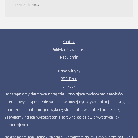
marki Huawei
Kontakt
Polityka Prywatności
Regulamin
Mapa witryny
RSS Feed
Linkdex
Udostępniamy darmowe narzędzia ułatwiające wydawcom serwisów
internetowych spełnienie warunków nowej dyrektywy Unijnej nakazującej
umieszczanie informacji o wykorzystaniu plików cookie (ciasteczek).
Zezwalamy na ich wykorzystanie zarówno do celów prywatnych jak i
komercyjnych.
Należy nadmienić jednak, że treści, komentarz do dyrektywy oraz instrukcje