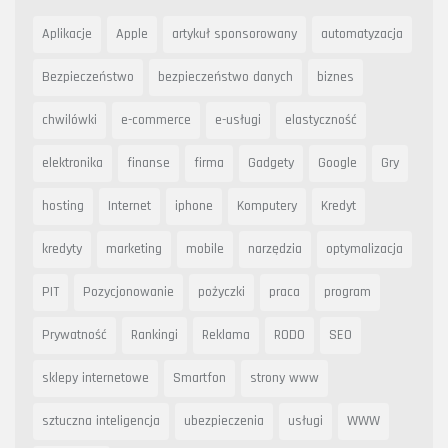
Aplikacje
Apple
artykuł sponsorowany
automatyzacja
Bezpieczeństwo
bezpieczeństwo danych
biznes
chwilówki
e-commerce
e-usługi
elastyczność
elektronika
finanse
firma
Gadgety
Google
Gry
hosting
Internet
iphone
Komputery
Kredyt
kredyty
marketing
mobile
narzędzia
optymalizacja
PIT
Pozycjonowanie
pożyczki
praca
program
Prywatność
Rankingi
Reklama
RODO
SEO
sklepy internetowe
Smartfon
strony www
sztuczna inteligencja
ubezpieczenia
usługi
WWW