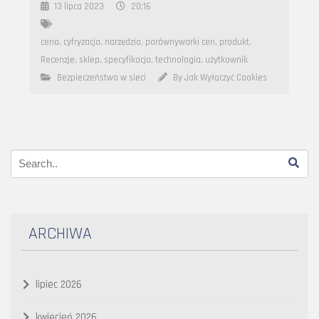
13 lipca 2023
20:16
cena
,
cyfryzacja
,
narzędzia
,
porównywarki cen
,
produkt
,
Recenzje
,
sklep
,
specyfikacja
,
technologia
,
użytkownik
Bezpieczeństwo w sieci
By Jak Wyłączyć Cookies
ARCHIWA
lipiec 2026
kwiecień 2026