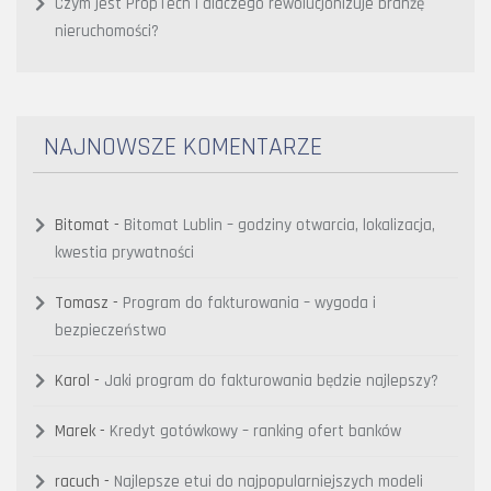
Czym jest PropTech i dlaczego rewolucjonizuje branżę
nieruchomości?
NAJNOWSZE KOMENTARZE
Bitomat
-
Bitomat Lublin – godziny otwarcia, lokalizacja,
kwestia prywatności
Tomasz
-
Program do fakturowania – wygoda i
bezpieczeństwo
Karol
-
Jaki program do fakturowania będzie najlepszy?
Marek
-
Kredyt gotówkowy – ranking ofert banków
racuch
-
Najlepsze etui do najpopularniejszych modeli