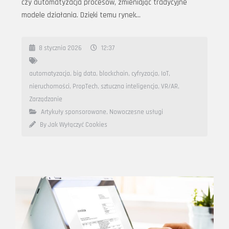
czy automatyzacja procesów, zmieniając tradycyjne
modele działania. Dzięki temu rynek…
8 stycznia 2026
12:37
automatyzacja
,
big data
,
blockchain
,
cyfryzacja
,
IoT
,
nieruchomości
,
PropTech
,
sztuczna inteligencja
,
VR/AR
,
Zarządzanie
Artykuły sponsorowane
,
Nowoczesne usługi
By Jak Wyłączyć Cookies