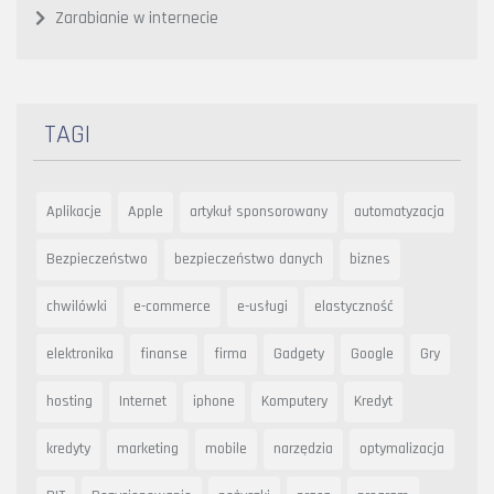
Zarabianie w internecie
TAGI
Aplikacje
Apple
artykuł sponsorowany
automatyzacja
Bezpieczeństwo
bezpieczeństwo danych
biznes
chwilówki
e-commerce
e-usługi
elastyczność
elektronika
finanse
firma
Gadgety
Google
Gry
hosting
Internet
iphone
Komputery
Kredyt
kredyty
marketing
mobile
narzędzia
optymalizacja