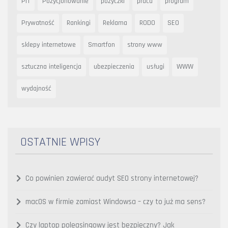
PIT
Pozycjonowanie
pożyczki
praca
program
Prywatność
Rankingi
Reklama
RODO
SEO
sklepy internetowe
Smartfon
strony www
sztuczna inteligencja
ubezpieczenia
usługi
WWW
wydajność
OSTATNIE WPISY
Co powinien zawierać audyt SEO strony internetowej?
macOS w firmie zamiast Windowsa – czy to już ma sens?
Czy laptop poleasingowy jest bezpieczny? Jak