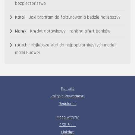
bezpieczeństwo
Karol
-
Jaki program do fakturowania będzie najlepszy?
Marek
-
Kredyt gotówkowy – ranking ofert banków
racuch
-
Najlepsze etui do najpopularniejszych modeli
marki Huawei
Kontakt
Polityka Prywatności
Regulamin
Mapa witryny
RSS Feed
Linkdex