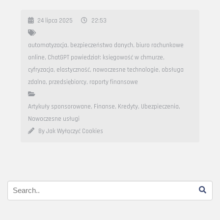
24 lipca 2025
22:53
automatyzacja
,
bezpieczeństwo danych
,
biuro rachunkowe
online
,
ChatGPT powiedział: księgowość w chmurze
,
cyfryzacja
,
elastyczność
,
nowoczesne technologie
,
obsługa
zdalna
,
przedsiębiorcy
,
raporty finansowe
Artykuły sponsorowane
,
Finanse, Kredyty, Ubezpieczenia
,
Nowoczesne usługi
By Jak Wyłączyć Cookies