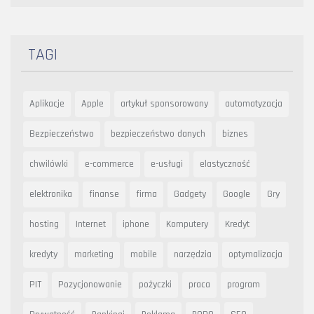
TAGI
Aplikacje
Apple
artykuł sponsorowany
automatyzacja
Bezpieczeństwo
bezpieczeństwo danych
biznes
chwilówki
e-commerce
e-usługi
elastyczność
elektronika
finanse
firma
Gadgety
Google
Gry
hosting
Internet
iphone
Komputery
Kredyt
kredyty
marketing
mobile
narzędzia
optymalizacja
PIT
Pozycjonowanie
pożyczki
praca
program