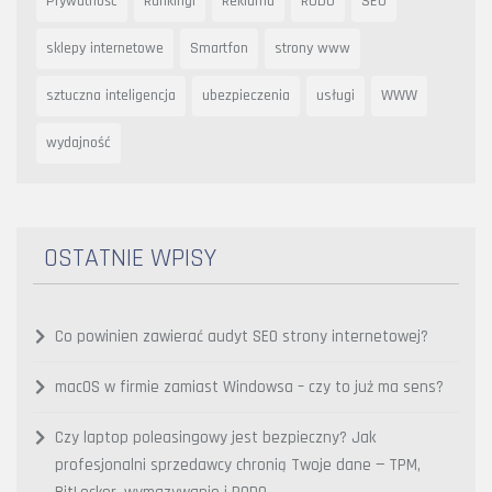
Prywatność
Rankingi
Reklama
RODO
SEO
sklepy internetowe
Smartfon
strony www
sztuczna inteligencja
ubezpieczenia
usługi
WWW
wydajność
OSTATNIE WPISY
Co powinien zawierać audyt SEO strony internetowej?
macOS w firmie zamiast Windowsa – czy to już ma sens?
Czy laptop poleasingowy jest bezpieczny? Jak
profesjonalni sprzedawcy chronią Twoje dane — TPM,