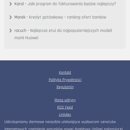
Karol
-
Jaki program do fakturowania będzie najlepszy?
Marek
-
Kredyt gotówkowy – ranking ofert banków
racuch
-
Najlepsze etui do najpopularniejszych modeli
marki Huawei
Kontakt
Polityka Prywatności
Regulamin
Mapa witryny
RSS Feed
Linkdex
Udostępniamy darmowe narzędzia ułatwiające wydawcom serwisów
internetowych spełnienie warunków nowej dyrektywy Unijnej nakazującej