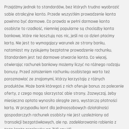
Przejdźmy jednak to standardów, bez których trudno wyobrazić
sobie atrakcyjne konto. Przede wszystkim prowadzenie konta
powinno być darmowe. Co prawda w pełni darmowe konto
osobiste to rzadkość, niemniej popularne są chociażby konta
bankowe, które nie kosztują nas nic, jeśli na co dzień płacimy
kartą. Nie jest to wymagający warunek ze strony banku,
natomiast my zyskujemy bezpłatne prowadzenie rachunku.
Standardem jest też darmowe otwarcie konta. Co więcej,
otwierając rachunek bankowy możemy liczyć na różnego rodzaju
bonusy. Przed założeniem rachunku osobistego warto też
porozmawiać ze znajomymi, którzy korzystają z różnych
produktów. Może bank któregoś z nich oferuje bonus za polecenie
oferty, z czego mogą skorzystać obie strony. Zazwyczaj, żeby
miesięczna opłata wynosiła okrągłe zero, wystarczą płatności
kartą. W przypadku kont dla jednoosobowych działalności
gospodarczych rachunek osobisty nie jest uzależniony od
transakcji bezgotówkowych, ale np. zadeklarowania robienia z