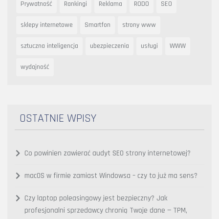
Prywatność
Rankingi
Reklama
RODO
SEO
sklepy internetowe
Smartfon
strony www
sztuczna inteligencja
ubezpieczenia
usługi
WWW
wydajność
OSTATNIE WPISY
Co powinien zawierać audyt SEO strony internetowej?
macOS w firmie zamiast Windowsa – czy to już ma sens?
Czy laptop poleasingowy jest bezpieczny? Jak
profesjonalni sprzedawcy chronią Twoje dane — TPM,