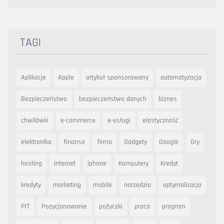
TAGI
Aplikacje
Apple
artykuł sponsorowany
automatyzacja
Bezpieczeństwo
bezpieczeństwo danych
biznes
chwilówki
e-commerce
e-usługi
elastyczność
elektronika
finanse
firma
Gadgety
Google
Gry
hosting
Internet
iphone
Komputery
Kredyt
kredyty
marketing
mobile
narzędzia
optymalizacja
PIT
Pozycjonowanie
pożyczki
praca
program