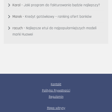
Karol
-
Jaki program do fakturowania będzie najlepszy?
Marek
-
Kredyt gotówkowy – ranking ofert banków
racuch
-
Najlepsze etui do najpopularniejszych modeli
marki Huawei
Kontakt
Polityka Prywatności
Regulamin
Mapa witryny