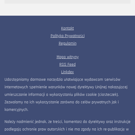
Kontakt
Polityka Prywatności
Regulamin
Mapa witryny
RSS Feed
Linkdex
Udostępniamy darmowe narzędzia ułatwiające wydawcom serwisów
internetowych spełnienie warunków nowej dyrektywy Unijnej nakazującej
umieszczanie informacji o wykorzystaniu plików cookie (ciasteczek).
Zezwalamy na ich wykorzystanie zarówno do celów prywatnych jak i
komercyjnych.
Należy nadmienić jednak, że treści, komentarz do dyrektywy oraz instrukcje
podlegają ochronie praw autorskich i nie ma zgody na ich re-publikację w