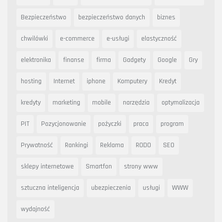
Bezpieczeństwo
bezpieczeństwo danych
biznes
chwilówki
e-commerce
e-usługi
elastyczność
elektronika
finanse
firma
Gadgety
Google
Gry
hosting
Internet
iphone
Komputery
Kredyt
kredyty
marketing
mobile
narzędzia
optymalizacja
PIT
Pozycjonowanie
pożyczki
praca
program
Prywatność
Rankingi
Reklama
RODO
SEO
sklepy internetowe
Smartfon
strony www
sztuczna inteligencja
ubezpieczenia
usługi
WWW
wydajność