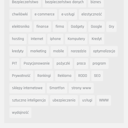
Bezpieczeństwo
bezpieczeństwo danych
biznes
chwilówki
e-commerce
e-usługi
elastyczność
elektronika
finanse
firma
Gadgety
Google
Gry
hosting
Internet
iphone
Komputery
Kredyt
kredyty
marketing
mobile
narzędzia
optymalizacja
PIT
Pozycjonowanie
pożyczki
praca
program
Prywatność
Rankingi
Reklama
RODO
SEO
sklepy internetowe
Smartfon
strony www
sztuczna inteligencja
ubezpieczenia
usługi
WWW
wydajność