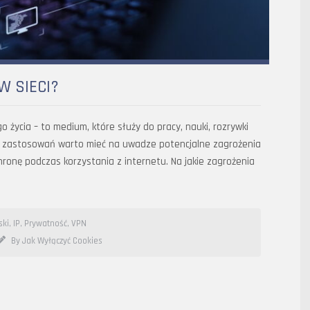
W SIECI?
 życia – to medium, które służy do pracy, nauki, rozrywki
ch zastosowań warto mieć na uwadze potencjalne zagrożenia
hronę podczas korzystania z internetu. Na jakie zagrożenia
ski
,
IP
,
Prywatność
,
VPN
By Jak Wyłączyć Cookies