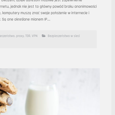
 I owszem, dzięki adresom możliwe jest zapewnienie
ernetu, jednak nie jest to główny powód braku anonimowości
ie, komputery muszą znać swoje położenie w internecie i
 Są one określane mianem IP….
ieczeństwo
,
proxy
,
TOR
,
VPN
Bezpieczeństwo w sieci