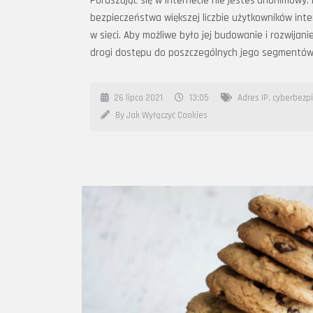
Poruszając się w internecie nie jesteś anonimowy.
bezpieczeństwa większej liczbie użytkowników int
w sieci. Aby możliwe było jej budowanie i rozwijan
drogi dostępu do poszczególnych jego segmentów.
26 lipca 2021
13:05
Adres IP
,
cyberbezp
By Jak Wyłączyć Cookies