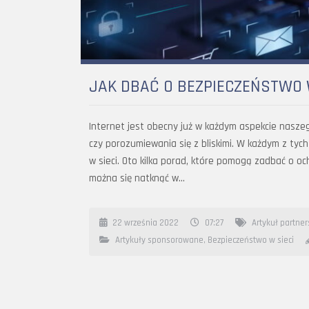
JAK DBAĆ O BEZPIECZEŃSTWO 
Internet jest obecny już w każdym aspekcie naszego
czy porozumiewania się z bliskimi. W każdym z ty
w sieci. Oto kilka porad, które pomogą zadbać o oc
można się natknąć w…
22 września 2022
07:27
Artykuł partner
Artykuły sponsorowane
,
Bezpieczeństwo w sieci