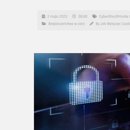
2 maja 2023
08:00
CyberGhostPrivate 
Bezpieczeństwo w sieci
By Jak Wyłączyć Cook