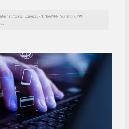
Internet Access
,
ExpressVPN
,
NordVPN
,
Surfshark
,
VPN
ies