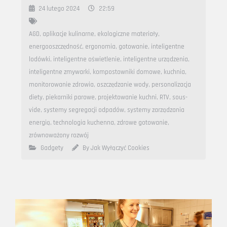
24 lutego 2024
22:59
AGD
,
aplikacje kulinarne
,
ekologiczne materiały
,
energooszczędność
,
ergonomia
,
gotowanie
,
inteligentne
lodówki
,
inteligentne oświetlenie
,
inteligentne urządzenia
,
inteligentne zmywarki
,
kompostowniki domowe
,
kuchnia
,
monitorowanie zdrowia
,
oszczędzanie wody
,
personalizacja
diety
,
piekarniki parowe
,
projektowanie kuchni
,
RTV
,
sous-
vide
,
systemy segregacji odpadów
,
systemy zarządzania
energią
,
technologia kuchenna
,
zdrowe gotowanie
,
zrównoważony rozwój
Gadgety
By Jak Wyłączyć Cookies