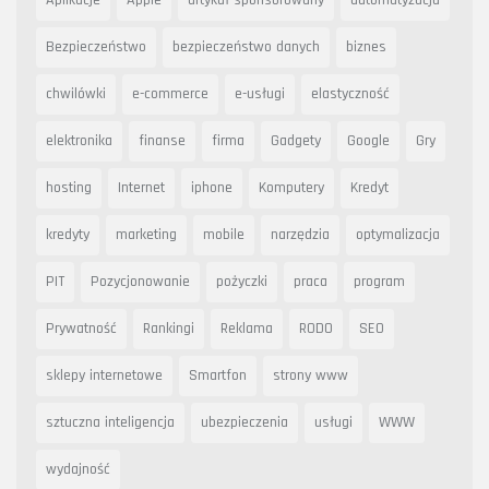
Bezpieczeństwo
bezpieczeństwo danych
biznes
chwilówki
e-commerce
e-usługi
elastyczność
elektronika
finanse
firma
Gadgety
Google
Gry
hosting
Internet
iphone
Komputery
Kredyt
kredyty
marketing
mobile
narzędzia
optymalizacja
PIT
Pozycjonowanie
pożyczki
praca
program
Prywatność
Rankingi
Reklama
RODO
SEO
sklepy internetowe
Smartfon
strony www
sztuczna inteligencja
ubezpieczenia
usługi
WWW
wydajność