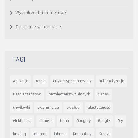
Wyszukiwarki internetowe
Zarabianie w internecie
TAGI
Aplikacje
Apple
artykuł sponsorowany
automatyzacja
Bezpieczeństwo
bezpieczeństwo danych
biznes
chwilówki
e-commerce
e-usługi
elastyczność
elektronika
finanse
firma
Gadgety
Google
Gry
hosting
Internet
iphone
Komputery
Kredyt