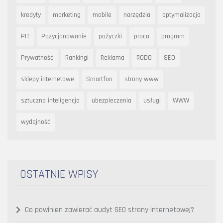
kredyty
marketing
mobile
narzędzia
optymalizacja
PIT
Pozycjonowanie
pożyczki
praca
program
Prywatność
Rankingi
Reklama
RODO
SEO
sklepy internetowe
Smartfon
strony www
sztuczna inteligencja
ubezpieczenia
usługi
WWW
wydajność
OSTATNIE WPISY
Co powinien zawierać audyt SEO strony internetowej?