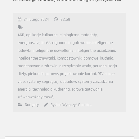
24 lutego 2024
22:59
AGD
,
aplikacje kulinarne
,
ekologiczne materiały
,
energooszczędność
,
ergonomia
,
gotowanie
,
inteligentne
lodówki
,
inteligentne oświetlenie
,
inteligentne urządzenia
,
inteligentne zmywarki
,
kompostowniki domowe
,
kuchnia
,
monitorowanie zdrowia
,
oszczędzanie wody
,
personalizacja
diety
,
piekarniki parowe
,
projektowanie kuchni
,
RTV
,
sous-
vide
,
systemy segregacji odpadów
,
systemy zarządzania
energią
,
technologia kuchenna
,
zdrowe gotowanie
,
zrównoważony rozwój
Gadgety
By Jak Wyłączyć Cookies