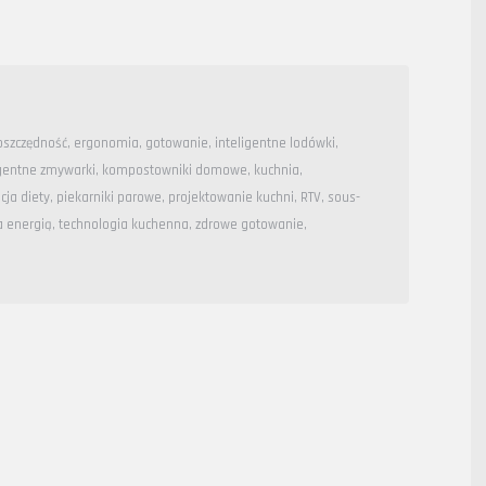
oszczędność
,
ergonomia
,
gotowanie
,
inteligentne lodówki
,
igentne zmywarki
,
kompostowniki domowe
,
kuchnia
,
cja diety
,
piekarniki parowe
,
projektowanie kuchni
,
RTV
,
sous-
a energią
,
technologia kuchenna
,
zdrowe gotowanie
,