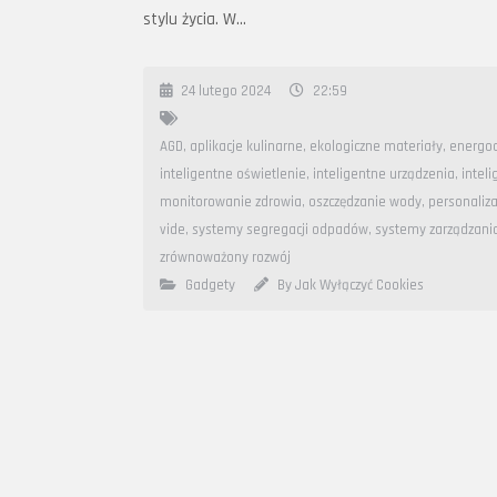
stylu życia. W…
24 lutego 2024
22:59
AGD
,
aplikacje kulinarne
,
ekologiczne materiały
,
energo
inteligentne oświetlenie
,
inteligentne urządzenia
,
intel
monitorowanie zdrowia
,
oszczędzanie wody
,
personaliza
vide
,
systemy segregacji odpadów
,
systemy zarządzani
zrównoważony rozwój
Gadgety
By Jak Wyłączyć Cookies