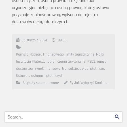
osoba fizyczna, osoba prawna oraz jednostka
organizacyjna niebędąca osobą prawną, której ustawa
przyznaje zdolność prawną, wpisana do rejestru
dostawców usług płatniczych i…
30 stycznia 2024
09:50
Komisja Nadzoru Finansowego
,
limity transakcyjne
,
Mała
Instytucja Płatnicza
,
ograniczenia terytorialne
,
PSD2
,
rejestr
dostawców
,
rynek finansowy
,
transakcje
,
usługi płatnicze
,
Ustawa o usługach płatniczych
Artykuły sponsorowane
By Jak Wyłączyć Cookies