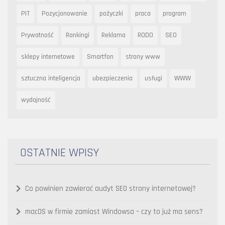
PIT
Pozycjonowanie
pożyczki
praca
program
Prywatność
Rankingi
Reklama
RODO
SEO
sklepy internetowe
Smartfon
strony www
sztuczna inteligencja
ubezpieczenia
usługi
WWW
wydajność
OSTATNIE WPISY
Co powinien zawierać audyt SEO strony internetowej?
macOS w firmie zamiast Windowsa – czy to już ma sens?