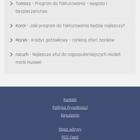
Tomasz
-
Program do fakturowania – wygoda i
bezpieczeństwo
Karol
-
Jaki program do fakturowania będzie najlepszy?
Marek
-
Kredyt gotówkowy – ranking ofert banków
racuch
-
Najlepsze etui do najpopularniejszych modeli
marki Huawei
Kontakt
Polityka Prywatności
Regulamin
Mapa witryny
RSS Feed