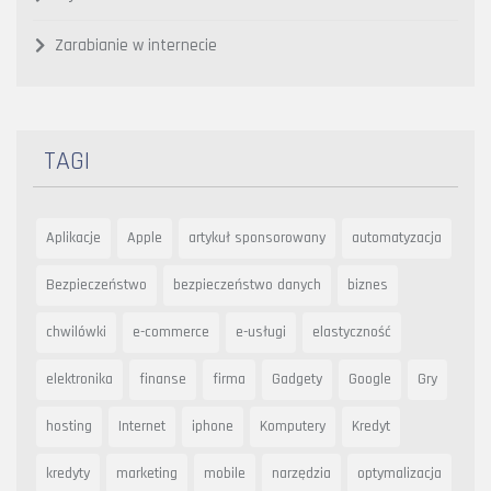
Zarabianie w internecie
TAGI
Aplikacje
Apple
artykuł sponsorowany
automatyzacja
Bezpieczeństwo
bezpieczeństwo danych
biznes
chwilówki
e-commerce
e-usługi
elastyczność
elektronika
finanse
firma
Gadgety
Google
Gry
hosting
Internet
iphone
Komputery
Kredyt
kredyty
marketing
mobile
narzędzia
optymalizacja