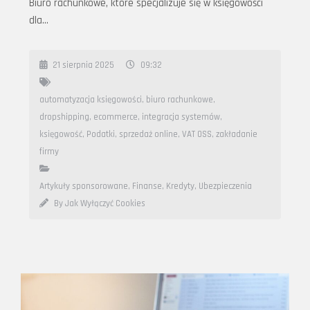
Biuro rachunkowe, które specjalizuje się w księgowości
dla…
21 sierpnia 2025
09:32
automatyzacja księgowości
,
biuro rachunkowe
,
dropshipping
,
ecommerce
,
integracja systemów
,
księgowość
,
Podatki
,
sprzedaż online
,
VAT OSS
,
zakładanie
firmy
Artykuły sponsorowane
,
Finanse, Kredyty, Ubezpieczenia
By Jak Wyłączyć Cookies