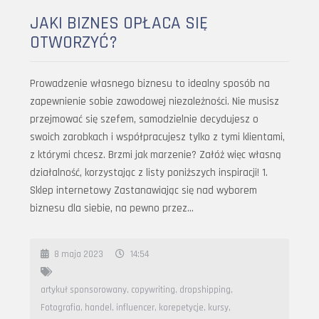
JAKI BIZNES OPŁACA SIĘ
OTWORZYĆ?
Prowadzenie własnego biznesu to idealny sposób na
zapewnienie sobie zawodowej niezależności. Nie musisz
przejmować się szefem, samodzielnie decydujesz o
swoich zarobkach i współpracujesz tylko z tymi klientami,
z którymi chcesz. Brzmi jak marzenie? Załóż więc własną
działalność, korzystając z listy poniższych inspiracji! 1.
Sklep internetowy Zastanawiając się nad wyborem
biznesu dla siebie, na pewno przez…
8 maja 2023
14:54
artykuł sponsorowany
,
copywriting
,
dropshipping
,
Fotografia
,
handel
,
influencer
,
korepetycje
,
kursy
,