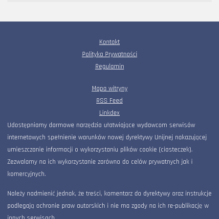
Kontakt
Polityka Prywatności
Regulamin
Mapa witryny
RSS Feed
Linkdex
Udostępniamy darmowe narzędzia ułatwiające wydawcom serwisów
internetowych spełnienie warunków nowej dyrektywy Unijnej nakazującej
umieszczanie informacji o wykorzystaniu plików cookie (ciasteczek).
Zezwalamy na ich wykorzystanie zarówno do celów prywatnych jak i
komercyjnych.
Należy nadmienić jednak, że treści, komentarz do dyrektywy oraz instrukcje
podlegają ochronie praw autorskich i nie ma zgody na ich re-publikację w
innych serwisach.