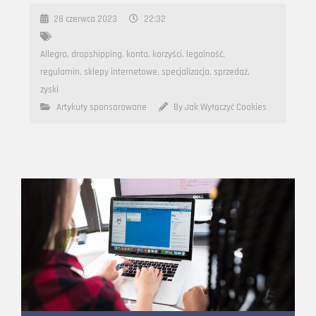
28 czerwca 2023
22:32
Allegro
,
dropshipping
,
konta
,
korzyści
,
legalność
,
regulamin
,
sklepy internetowe
,
specjalizacja
,
sprzedaż
,
zyski
Artykuły sponsorowane
By Jak Wyłączyć Cookies