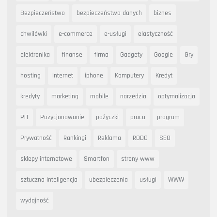
Bezpieczeństwo
bezpieczeństwo danych
biznes
chwilówki
e-commerce
e-usługi
elastyczność
elektronika
finanse
firma
Gadgety
Google
Gry
hosting
Internet
iphone
Komputery
Kredyt
kredyty
marketing
mobile
narzędzia
optymalizacja
PIT
Pozycjonowanie
pożyczki
praca
program
Prywatność
Rankingi
Reklama
RODO
SEO
sklepy internetowe
Smartfon
strony www
sztuczna inteligencja
ubezpieczenia
usługi
WWW
wydajność