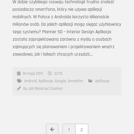
W dobie szybkiego rozwoju technologii trudno znaleźć
posiadacza smartfona, który nie używa aplikacji
mobilnych. W Polsce z Androida korzysta kilkanaście
milionów osób. Do jakich aplikacji mogą sięgać użytkownicy
tego systemu? Planner 5D – Interior Design Aplikacja
została zaprojektowana zarówno z myślą o osobach
zajmujących się planowaniem i projektowaniem wnętrz
zawodowo, jak i laikach chcących urządzić…
14 maja 2017
22:15
Android
,
Aplikacje
,
Google
,
Smartfon
Aplikacje
By Jak Wyłączyć Cookies
1
2