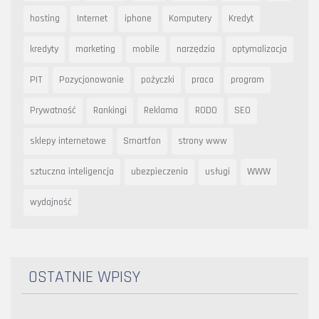
hosting
Internet
iphone
Komputery
Kredyt
kredyty
marketing
mobile
narzędzia
optymalizacja
PIT
Pozycjonowanie
pożyczki
praca
program
Prywatność
Rankingi
Reklama
RODO
SEO
sklepy internetowe
Smartfon
strony www
sztuczna inteligencja
ubezpieczenia
usługi
WWW
wydajność
OSTATNIE WPISY