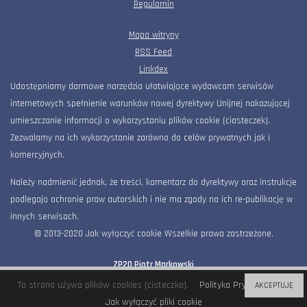
Regulamin
Mapa witryny
RSS Feed
Linkdex
Udostępniamy darmowe narzędzia ułatwiające wydawcom serwisów
internetowych spełnienie warunków nowej dyrektywy Unijnej nakazującej
umieszczanie informacji o wykorzystaniu plików cookie (ciasteczek).
Zezwalamy na ich wykorzystanie zarówno do celów prywatnych jak i
komercyjnych.
Należy nadmienić jednak, że treści, komentarz do dyrektywy oraz instrukcje
podlegają ochronie praw autorskich i nie ma zgody na ich re-publikację w
innych serwisach.
© 2013-2020 Jak wyłączyć cookie Wszelkie prawa zastrzeżone.
ZP20 Piotr Markowski
Al. KEN 36 / 112B, 02-797 Warszawa
office@zp20.pl
733644002
Ta strona używa plików cookies (cisteczka).
Polityka Prywatności
AKCEPTUJĘ
Jak wyłączyć pliki cookie