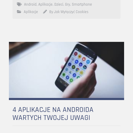
Android
,
Aplikacje
,
Dzieci
,
Gry
,
Smartphone
Aplikacje
By Jak Wyłączyć Cookies
4 APLIKACJE NA ANDROIDA
WARTYCH TWOJEJ UWAGI