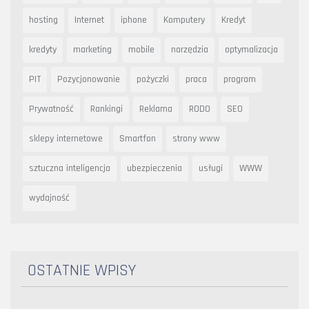
hosting
Internet
iphone
Komputery
Kredyt
kredyty
marketing
mobile
narzędzia
optymalizacja
PIT
Pozycjonowanie
pożyczki
praca
program
Prywatność
Rankingi
Reklama
RODO
SEO
sklepy internetowe
Smartfon
strony www
sztuczna inteligencja
ubezpieczenia
usługi
WWW
wydajność
OSTATNIE WPISY