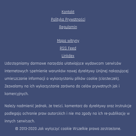
Kontakt
Polityka Prywatności
Regulamin
Mapa witryny
RSS Feed
Linkdex
Udostępniamy darmowe narzędzia ułatwiające wydawcom serwisów
internetowych spełnienie warunków nowej dyrektywy Unijnej nakazującej
umieszczanie informacji o wykorzystaniu plików cookie (ciasteczek).
Zezwalamy na ich wykorzystanie zarówno do celów prywatnych jak i
komercyjnych.
Należy nadmienić jednak, że treści, komentarz do dyrektywy oraz instrukcje
podlegają ochronie praw autorskich i nie ma zgody na ich re-publikację w
innych serwisach.
© 2013-2020 Jak wyłączyć cookie Wszelkie prawa zastrzeżone.