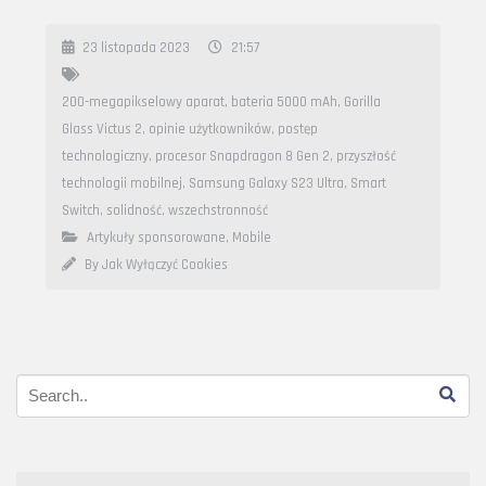
23 listopada 2023
21:57
200-megapikselowy aparat
,
bateria 5000 mAh
,
Gorilla
Glass Victus 2
,
opinie użytkowników
,
postęp
technologiczny
,
procesor Snapdragon 8 Gen 2
,
przyszłość
technologii mobilnej
,
Samsung Galaxy S23 Ultra
,
Smart
Switch
,
solidność
,
wszechstronność
Artykuły sponsorowane
,
Mobile
By Jak Wyłączyć Cookies