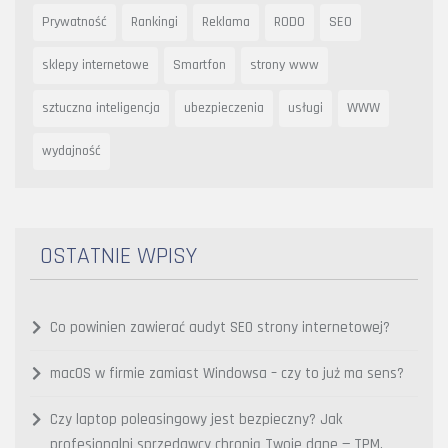
Prywatność
Rankingi
Reklama
RODO
SEO
sklepy internetowe
Smartfon
strony www
sztuczna inteligencja
ubezpieczenia
usługi
WWW
wydajność
OSTATNIE WPISY
Co powinien zawierać audyt SEO strony internetowej?
macOS w firmie zamiast Windowsa – czy to już ma sens?
Czy laptop poleasingowy jest bezpieczny? Jak
profesjonalni sprzedawcy chronią Twoje dane — TPM,