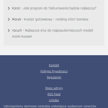
Karol
-
Jaki program do fakturowania będzie najlepszy?
Marek
-
Kredyt gotówkowy – ranking ofert banków
racuch
-
Najlepsze etui do najpopularniejszych modeli
marki Huawei
Kontakt
Polityka Prywatności
Regulamin
Mapa witryny
RSS Feed
Linkdex
Udostępniamy darmowe narzędzia ułatwiające wydawcom serwisów