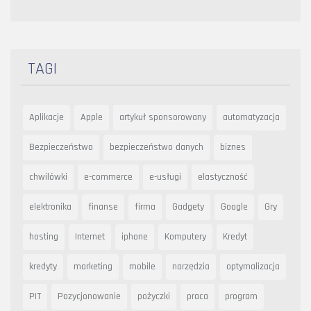
TAGI
Aplikacje
Apple
artykuł sponsorowany
automatyzacja
Bezpieczeństwo
bezpieczeństwo danych
biznes
chwilówki
e-commerce
e-usługi
elastyczność
elektronika
finanse
firma
Gadgety
Google
Gry
hosting
Internet
iphone
Komputery
Kredyt
kredyty
marketing
mobile
narzędzia
optymalizacja
PIT
Pozycjonowanie
pożyczki
praca
program