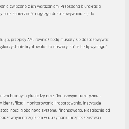
wania związane z ich wdrażaniem. Przesadna biurokracja,
dzy oraz konieczność ciągłego dostosowywania się do
oluują, przepisy AML również będą musiały się dostosowywać.
e wykorzystanie kryptowalut to obszary, które będą wymagać
aniem brudnych pieniędzy oraz finansowym terroryzmem.
entyfikacji, monitorowania i raportowania, instytucje
 stabilności globalnego systemu finansowego. Niezależnie od
 nieodzownym narzędziem w utrzymaniu bezpieczeństwa i