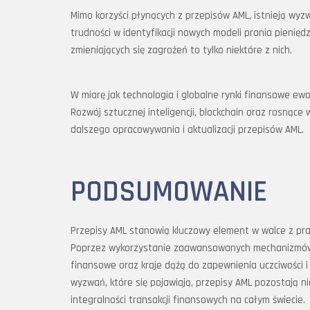
Mimo korzyści płynących z przepisów AML, istnieją wyz
trudności w identyfikacji nowych modeli prania pienię
zmieniających się zagrożeń to tylko niektóre z nich.
W miarę jak technologia i globalne rynki finansowe ew
Rozwój sztucznej inteligencji, blockchain oraz rosnąc
dalszego opracowywania i aktualizacji przepisów AML.
PODSUMOWANIE
Przepisy AML stanowią kluczowy element w walce z pr
Poprzez wykorzystanie zaawansowanych mechanizmów id
finansowe oraz kraje dążą do zapewnienia uczciwości i
wyzwań, które się pojawiają, przepisy AML pozostają
integralności transakcji finansowych na całym świecie.