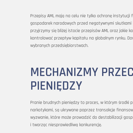
Przepisy AML mają na celu nie tylko ochronę instytucji
gospodarek narodowych przed negatywnymi skutkami le
przyjrzymy się bliżej istocie przepisów AML oraz jakie
kontrolować przepływ kapitału na globalnym rynku. Do
wybranych przedsiębiorstwach.
MECHANIZMY PRZEC
PIENIĘDZY
Pranie brudnych pieniędzy to proces, w którym środki 
narkotykami, są ukrywane poprzez transakcje finansowe
wyzwanie, które może prowadzić do destabilizacji gos
i tworząc niesprawiedliwą konkurencję.