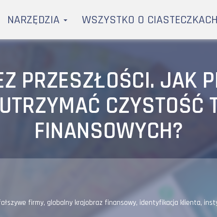
NARZĘDZIA
WSZYSTKO O CIASTECZKAC
EZ PRZESZŁOŚCI. JAK 
UTRZYMAĆ CZYSTOŚĆ 
FINANSOWYCH?
fałszywe firmy
,
globalny krajobraz finansowy
,
identyfikacja klienta
,
inst