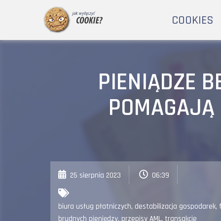
COOKIES
PIENIĄDZE B
POMAGAJĄ 
25 sierpnia 2023
06:39
biura usług płatniczych
,
destabilizacja gospodarek
,
brudnych pieniędzy
,
przepisy AML
,
transakcje