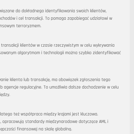
wiązane do dokładnego identyfikowania swoich klientów,
dochodów i cel transakcji. To pomaga zapobiegać udziałowi w
nansowym terroryzmem.
 transakcji klientów w czasie rzeczywistym w celu wykrywania
sowanym algorytmom i technologii można szybko zidentyfikować
anie klienta lub transakcję, ma obowiązek zgłoszenia tego
b agencje regulacyjne. To umożliwia dalsze dochodzenie w celu
iędzy.
latego też współpraca między krajami jest kluczowa.
ATF), opracowują standardy międzynarodowe dotyczące AML i
pczości finansowej na skalę globalną.