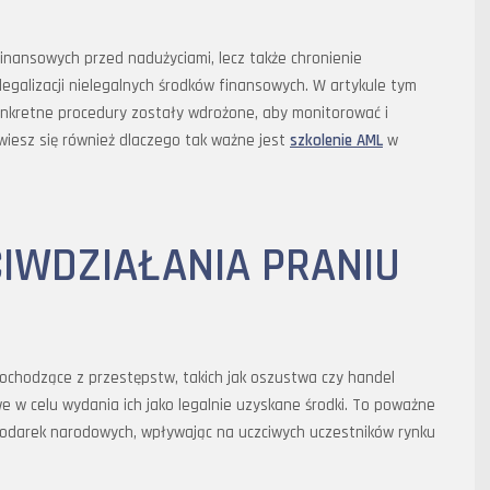
 finansowych przed nadużyciami, lecz także chronienie
galizacji nielegalnych środków finansowych. W artykule tym
 konkretne procedury zostały wdrożone, aby monitorować i
wiesz się również dlaczego tak ważne jest
szkolenie AML
w
IWDZIAŁANIA PRANIU
pochodzące z przestępstw, takich jak oszustwa czy handel
 w celu wydania ich jako legalnie uzyskane środki. To poważne
podarek narodowych, wpływając na uczciwych uczestników rynku