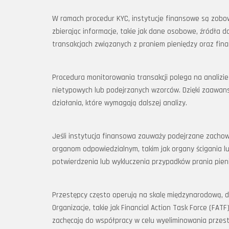
W ramach procedur KYC, instytucje finansowe są zobo
zbierając informacje, takie jak dane osobowe, źródła 
transakcjach związanych z praniem pieniędzy oraz fi
Procedura monitorowania transakcji polega na analizie
nietypowych lub podejrzanych wzorców. Dzięki zaawan
działania, które wymagają dalszej analizy.
Jeśli instytucja finansowa zauważy podejrzane zachow
organom odpowiedzialnym, takim jak organy ścigania lu
potwierdzenia lub wykluczenia przypadków prania pien
Przestępcy często operują na skalę międzynarodową, d
Organizacje, takie jak Financial Action Task Force (F
zachęcają do współpracy w celu wyeliminowania przestę