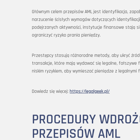
Głównym celem przepisów AML jest identyfikacja, zapo
narzucenie ścisłych wymogów dotyczących identyfikacji
podejrzanych aktywności, instytucje finansowe stają 
ograniczyć ryzyko prania pieniędzy.
Przestępcy stosują różnorodne metody, aby ukryć źród
transakcje, które mają wydawać się legalne, fałszywe f
niskim ryzykiem, aby wymieszać pieniądze z legalnymi 
Dowiedz się więcej:
https://legalgeek.pl/
PROCEDURY WDROŻ
PRZEPISÓW AML