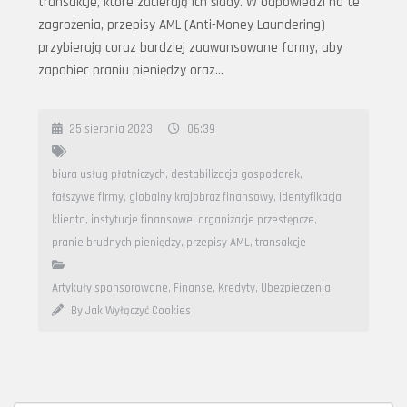
transakcje, które zacierają ich ślady. W odpowiedzi na te
zagrożenia, przepisy AML (Anti-Money Laundering)
przybierają coraz bardziej zaawansowane formy, aby
zapobiec praniu pieniędzy oraz…
25 sierpnia 2023
06:39
biura usług płatniczych
,
destabilizacja gospodarek
,
fałszywe firmy
,
globalny krajobraz finansowy
,
identyfikacja
klienta
,
instytucje finansowe
,
organizacje przestępcze
,
pranie brudnych pieniędzy
,
przepisy AML
,
transakcje
Artykuły sponsorowane
,
Finanse, Kredyty, Ubezpieczenia
By Jak Wyłączyć Cookies