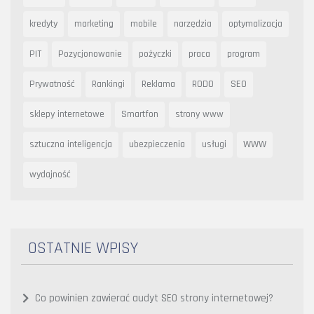
kredyty
marketing
mobile
narzędzia
optymalizacja
PIT
Pozycjonowanie
pożyczki
praca
program
Prywatność
Rankingi
Reklama
RODO
SEO
sklepy internetowe
Smartfon
strony www
sztuczna inteligencja
ubezpieczenia
usługi
WWW
wydajność
OSTATNIE WPISY
Co powinien zawierać audyt SEO strony internetowej?