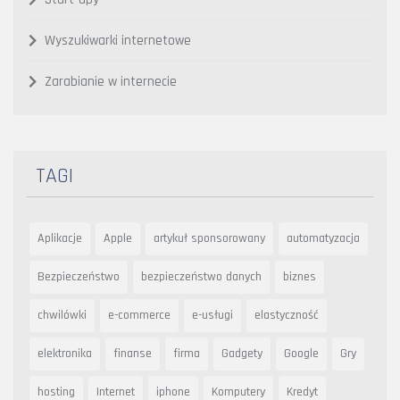
Wyszukiwarki internetowe
Zarabianie w internecie
TAGI
Aplikacje
Apple
artykuł sponsorowany
automatyzacja
Bezpieczeństwo
bezpieczeństwo danych
biznes
chwilówki
e-commerce
e-usługi
elastyczność
elektronika
finanse
firma
Gadgety
Google
Gry
hosting
Internet
iphone
Komputery
Kredyt