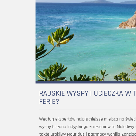
RAJSKIE WYSPY I UCIECZKA W 
FERIE?
Według ekspertów najpiękniejsze miejsca na świec
wyspy Oceanu Indyjskiego –niesamowite Malediwy or
także urokliwy Mauritius i pachnący wanilią Zanzib