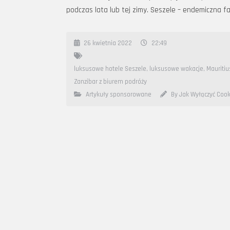
podczas lata lub tej zimy. Seszele – endemiczna fa
26 kwietnia 2022
22:49
luksusowe hotele Seszele
,
luksusowe wakacje
,
Mauritiu
Zanzibar z biurem podróży
Artykuły sponsorowane
By Jak Wyłączyć Cook