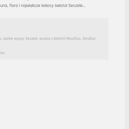
una, flora i największe kokosy świata! Seszele…
s
,
rajskie wyspy
,
Seszele
,
wczasy z dziećmi Mauritius
,
Zanzibar
,
ies