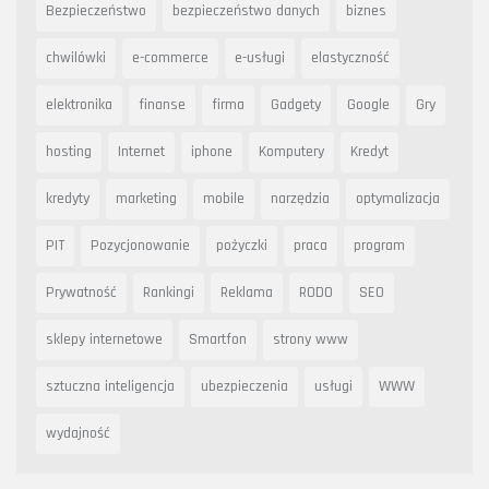
Bezpieczeństwo
bezpieczeństwo danych
biznes
chwilówki
e-commerce
e-usługi
elastyczność
elektronika
finanse
firma
Gadgety
Google
Gry
hosting
Internet
iphone
Komputery
Kredyt
kredyty
marketing
mobile
narzędzia
optymalizacja
PIT
Pozycjonowanie
pożyczki
praca
program
Prywatność
Rankingi
Reklama
RODO
SEO
sklepy internetowe
Smartfon
strony www
sztuczna inteligencja
ubezpieczenia
usługi
WWW
wydajność