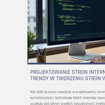
PROJEKTOWANIE STRON INTER
TRENDY W TWORZENIU STRON
Rok 2026 przynosi rewolucję w projektowaniu stron 
automatyzacja i technologie Web3 zmieniają sposó
oczekują dziś witryn szybkich, bezpiecznych, inte