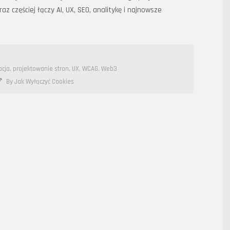
z częściej łączy AI, UX, SEO, analitykę i najnowsze
acja
,
projektowanie stron
,
UX
,
WCAG
,
Web3
By Jak Wyłączyć Cookies