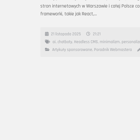
stron internetowych w Warszawie i całej Polsce cora
frameworki, takie jak React,…
21 listopada 2025
21:21
ai
,
chatboty
,
Headless CMS
,
minimalizm
,
personaliz
Artykuły sponsorowane
,
Poradnik Webmastera