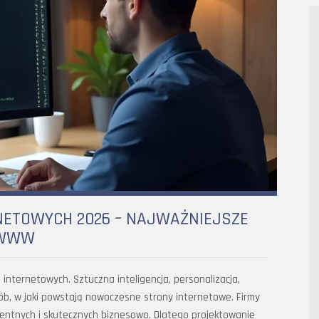
NETOWYCH 2026 – NAJWAŻNIEJSZE
 WWW
internetowych. Sztuczna inteligencja, personalizacja,
b, w jaki powstają nowoczesne strony internetowe. Firmy
ligentnych i skutecznych biznesowo. Dlatego projektowanie