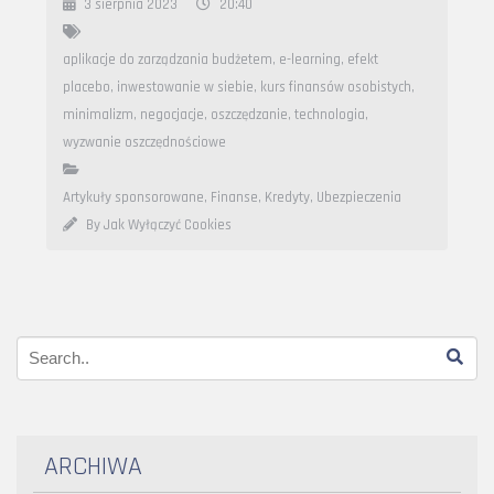
3 sierpnia 2023
20:40
aplikacje do zarządzania budżetem
,
e-learning
,
efekt
placebo
,
inwestowanie w siebie
,
kurs finansów osobistych
,
minimalizm
,
negocjacje
,
oszczędzanie
,
technologia
,
wyzwanie oszczędnościowe
Artykuły sponsorowane
,
Finanse, Kredyty, Ubezpieczenia
By Jak Wyłączyć Cookies
ARCHIWA