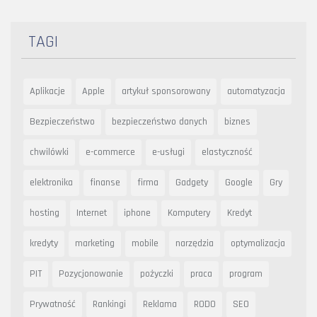
TAGI
Aplikacje
Apple
artykuł sponsorowany
automatyzacja
Bezpieczeństwo
bezpieczeństwo danych
biznes
chwilówki
e-commerce
e-usługi
elastyczność
elektronika
finanse
firma
Gadgety
Google
Gry
hosting
Internet
iphone
Komputery
Kredyt
kredyty
marketing
mobile
narzędzia
optymalizacja
PIT
Pozycjonowanie
pożyczki
praca
program
Prywatność
Rankingi
Reklama
RODO
SEO