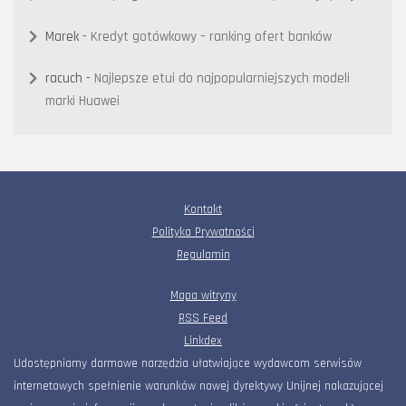
Marek
-
Kredyt gotówkowy – ranking ofert banków
racuch
-
Najlepsze etui do najpopularniejszych modeli
marki Huawei
Kontakt
Polityka Prywatności
Regulamin
Mapa witryny
RSS Feed
Linkdex
Udostępniamy darmowe narzędzia ułatwiające wydawcom serwisów
internetowych spełnienie warunków nowej dyrektywy Unijnej nakazującej