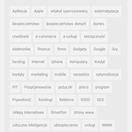
Aplikacje
Apple
artykuł sponsorowany
automatyzacja
Bezpieczeństwo
bezpieczeństwo danych
biznes
chwilówki
e-commerce
e-usługi
elastyczność
elektronika
finanse
firma
Gadgety
Google
Gry
hosting
Internet
iphone
Komputery
Kredyt
kredyty
marketing
mobile
narzędzia
optymalizacja
PIT
Pozycjonowanie
pożyczki
praca
program
Prywatność
Rankingi
Reklama
RODO
SEO
sklepy internetowe
Smartfon
strony www
sztuczna inteligencja
ubezpieczenia
usługi
WWW