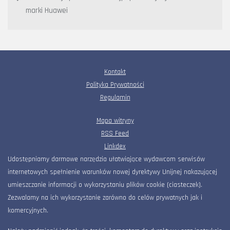
marki Huawei
Kontakt
Polityka Prywatności
Regulamin
Mapa witryny
RSS Feed
Linkdex
Udostępniamy darmowe narzędzia ułatwiające wydawcom serwisów
internetowych spełnienie warunków nowej dyrektywy Unijnej nakazującej
umieszczanie informacji o wykorzystaniu plików cookie (ciasteczek).
Zezwalamy na ich wykorzystanie zarówno do celów prywatnych jak i
komercyjnych.