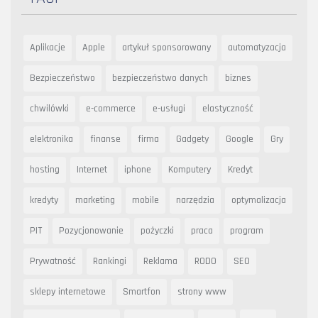
Aplikacje
Apple
artykuł sponsorowany
automatyzacja
Bezpieczeństwo
bezpieczeństwo danych
biznes
chwilówki
e-commerce
e-usługi
elastyczność
elektronika
finanse
firma
Gadgety
Google
Gry
hosting
Internet
iphone
Komputery
Kredyt
kredyty
marketing
mobile
narzędzia
optymalizacja
PIT
Pozycjonowanie
pożyczki
praca
program
Prywatność
Rankingi
Reklama
RODO
SEO
sklepy internetowe
Smartfon
strony www