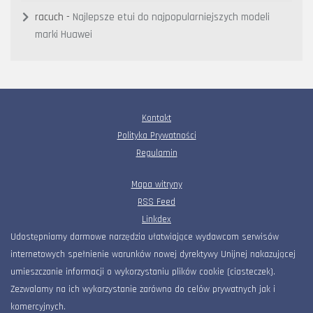
racuch
-
Najlepsze etui do najpopularniejszych modeli
marki Huawei
Kontakt
Polityka Prywatności
Regulamin
Mapa witryny
RSS Feed
Linkdex
Udostępniamy darmowe narzędzia ułatwiające wydawcom serwisów
internetowych spełnienie warunków nowej dyrektywy Unijnej nakazującej
umieszczanie informacji o wykorzystaniu plików cookie (ciasteczek).
Zezwalamy na ich wykorzystanie zarówno do celów prywatnych jak i
komercyjnych.