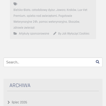
Bielsko-Biała
,
całodobowy dyżur
,
Jaworz
,
Kraków
,
Lux-Vet
Premium
,
opieka nad zwierzętami
,
Pogotowie
Weterynaryjne 24h
,
pomoc weterynaryjna
,
Skoczów
,
zdrowie zwierząt
Artykuły sponsorowane
By Jak Wyłączyć Cookies
ARCHIWA
lipiec 2026