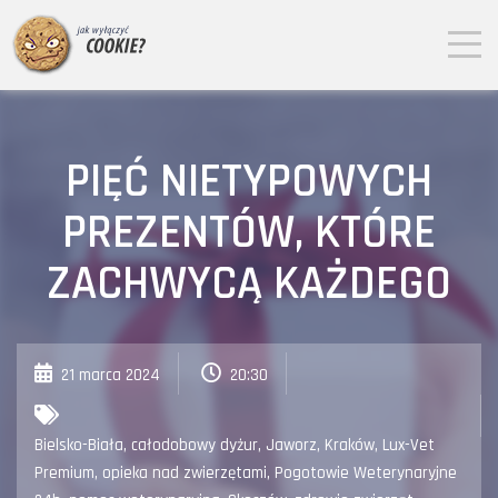
PIĘĆ NIETYPOWYCH
PREZENTÓW, KTÓRE
ZACHWYCĄ KAŻDEGO
21 marca 2024
20:30
Bielsko-Biała
,
całodobowy dyżur
,
Jaworz
,
Kraków
,
Lux-Vet
Premium
,
opieka nad zwierzętami
,
Pogotowie Weterynaryjne