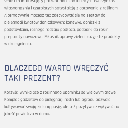
słoiku to interesujący prezent dla osób lubiących tworzyć coś
własnoręcznie i czerpiących satysfakcję z obcowania z roślinami.
Alternatywnie możesz też zdecydować się na zestaw do
pielęgnacji kwiatów doniczkowych: konewkę, doniczki z
podstawkami, różnego rodzaju podłoża, podpórki do roślin i
preparaty nawozowe. Miłośnik uprawy zieleni zużyje te produkty
w okamgnieniu.
DLACZEGO WARTO WRĘCZYĆ
TAKI PREZENT?
Korzyści wynikające z roślinnego upominku są wielowymiarowe.
Komplet gadżetów do pielęgnacji roślin lub ogrodu pozwala
kultywować swoją zieloną pasję, ale też pozytywnie wpływać na
jakość powietrza w domu.