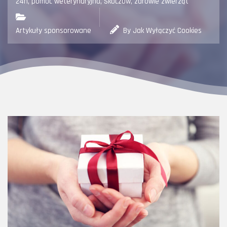
24h
,
pomoc weterynaryjna
,
Skoczów
,
zdrowie zwierząt
Artykuły sponsorowane
By Jak Wyłączyć Cookies