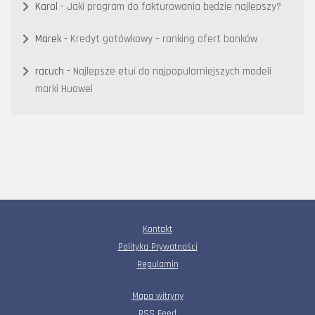
Karol
-
Jaki program do fakturowania będzie najlepszy?
Marek
-
Kredyt gotówkowy – ranking ofert banków
racuch
-
Najlepsze etui do najpopularniejszych modeli
marki Huawei
Kontakt
Polityka Prywatności
Regulamin
Mapa witryny
RSS Feed