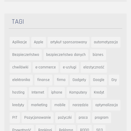
TAGI
Aplikacje
Apple
artykuł sponsorowany
automatyzacja
Bezpieczeństwo
bezpieczeństwo danych
biznes
chwilówki
e-commerce
e-usługi
elastyczność
elektronika
finanse
firma
Gadgety
Google
Gry
hosting
Internet
iphone
Komputery
Kredyt
kredyty
marketing
mobile
narzędzia
optymalizacja
PIT
Pozycjonowanie
pożyczki
praca
program
Prywatność
Rankingi
Reklama
RODO
SEO