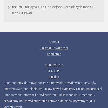
racuch
-
Najlepsze etui do najpopularniejszych modeli
marki Huawei
Kontakt
Polityka Prywatności
Regulamin
Mapa witryny
RSS Feed
Linkdex
Udostępniamy darmowe narzędzia ułatwiające wydawcom serwisów
internetowych spełnienie warunków nowej dyrektywy Unijnej nakazującej
umieszczanie informacji o wykorzystaniu plików cookie (ciasteczek).
Zezwalamy na ich wykorzystanie zarówno do celów prywatnych jak i
komercyjnych.