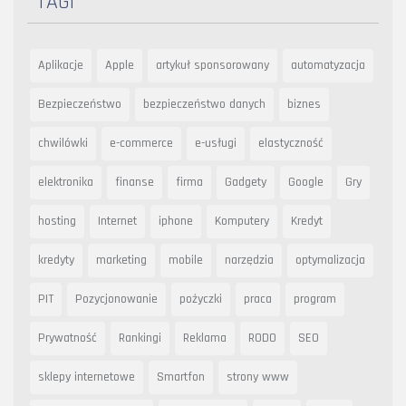
TAGI
Aplikacje
Apple
artykuł sponsorowany
automatyzacja
Bezpieczeństwo
bezpieczeństwo danych
biznes
chwilówki
e-commerce
e-usługi
elastyczność
elektronika
finanse
firma
Gadgety
Google
Gry
hosting
Internet
iphone
Komputery
Kredyt
kredyty
marketing
mobile
narzędzia
optymalizacja
PIT
Pozycjonowanie
pożyczki
praca
program
Prywatność
Rankingi
Reklama
RODO
SEO
sklepy internetowe
Smartfon
strony www