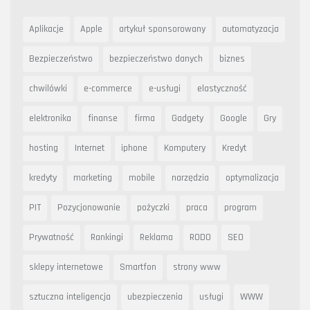
Aplikacje
Apple
artykuł sponsorowany
automatyzacja
Bezpieczeństwo
bezpieczeństwo danych
biznes
chwilówki
e-commerce
e-usługi
elastyczność
elektronika
finanse
firma
Gadgety
Google
Gry
hosting
Internet
iphone
Komputery
Kredyt
kredyty
marketing
mobile
narzędzia
optymalizacja
PIT
Pozycjonowanie
pożyczki
praca
program
Prywatność
Rankingi
Reklama
RODO
SEO
sklepy internetowe
Smartfon
strony www
sztuczna inteligencja
ubezpieczenia
usługi
WWW