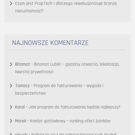
Czym jest PropTech i dlaczego rewolucjonizuje branżę
nieruchomości?
NAJNOWSZE KOMENTARZE
Bitomat
-
Bitomat Lublin – godziny otwarcia, lokalizacja,
kwestia prywatności
Tomasz
-
Program do fakturowania – wygoda i
bezpieczeństwo
Karol
-
Jaki program do fakturowania będzie najlepszy?
Marek
-
Kredyt gotówkowy – ranking ofert banków
racuch
-
Najlepsze etui do najpopularniejszych modeli