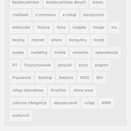
Bezpieczeństwo
bezpieczeństwo danych
biznes
chwilówki
e-commerce
e-usługi
elastyczność
elektronika
finanse
firma
Gadgety
Google
Gry
hosting
Internet
iphone
Komputery
Kredyt
kredyty
marketing
mobile
narzędzia
optymalizacja
PIT
Pozycjonowanie
pożyczki
praca
program
Prywatność
Rankingi
Reklama
RODO
SEO
sklepy internetowe
Smartfon
strony www
sztuczna inteligencja
ubezpieczenia
usługi
WWW
wydajność