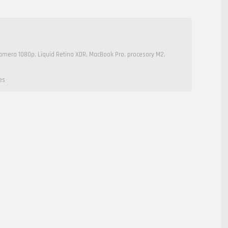
amera 1080p
,
Liquid Retina XDR
,
MacBook Pro
,
procesory M2
,
es