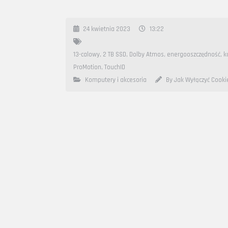
24 kwietnia 2023
13:22
13-calowy
,
2 TB SSD
,
Dolby Atmos
,
energooszczędność
,
k
ProMotion
,
TouchID
Komputery i akcesoria
By Jak Wyłączyć Cooki