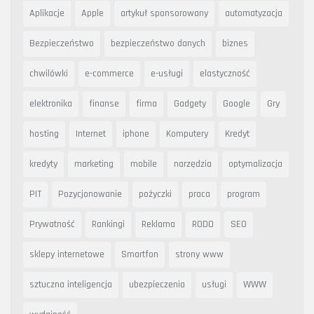
Aplikacje
Apple
artykuł sponsorowany
automatyzacja
Bezpieczeństwo
bezpieczeństwo danych
biznes
chwilówki
e-commerce
e-usługi
elastyczność
elektronika
finanse
firma
Gadgety
Google
Gry
hosting
Internet
iphone
Komputery
Kredyt
kredyty
marketing
mobile
narzędzia
optymalizacja
PIT
Pozycjonowanie
pożyczki
praca
program
Prywatność
Rankingi
Reklama
RODO
SEO
sklepy internetowe
Smartfon
strony www
sztuczna inteligencja
ubezpieczenia
usługi
WWW