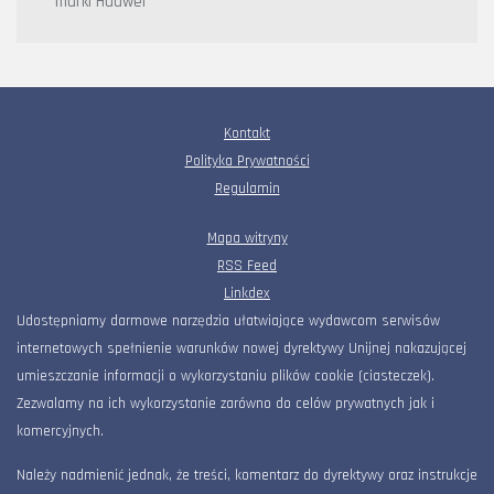
marki Huawei
Kontakt
Polityka Prywatności
Regulamin
Mapa witryny
RSS Feed
Linkdex
Udostępniamy darmowe narzędzia ułatwiające wydawcom serwisów
internetowych spełnienie warunków nowej dyrektywy Unijnej nakazującej
umieszczanie informacji o wykorzystaniu plików cookie (ciasteczek).
Zezwalamy na ich wykorzystanie zarówno do celów prywatnych jak i
komercyjnych.
Należy nadmienić jednak, że treści, komentarz do dyrektywy oraz instrukcje