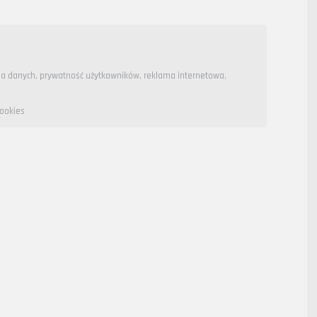
na danych
,
prywatność użytkowników
,
reklama internetowa
,
ookies