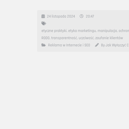
24 listopada 2024
20:47
etyczne praktyki
,
etyka marketingu
,
manipulacja
,
ochro
RODO
,
transparentność
,
uczciwość
,
zaufanie klientów
Reklama w Internecie i SEO
By Jak Wyłączyć C