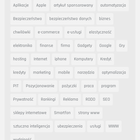
Aplikacje
Apple
artykuł sponsorowany
automatyzacja
Bezpieczeństwo
bezpieczeństwo danych
biznes
chwilówki
e-commerce
e-usługi
elastyczność
elektronika
finanse
firma
Gadgety
Google
Gry
hosting
Internet
iphone
Komputery
Kredyt
kredyty
marketing
mobile
narzędzia
optymalizacja
PIT
Pozycjonowanie
pożyczki
praca
program
Prywatność
Rankingi
Reklama
RODO
SEO
sklepy internetowe
Smartfon
strony www
sztuczna inteligencja
ubezpieczenia
usługi
WWW
wydajność